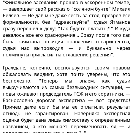
"Финальное заседание прошло в ускоренном темпе,
— завершает свой рассказ о "соляном бунте" Михаил
Беляев. — Не дав мне даже сесть за стол, презрев все
формальности, без "здравствуйте", судья Ятманов
сразу перешел к делу: "Так будете платить?!" И куда
девалось все его красноречие... Сразу после того как
была зачитана позиция правления товарищества,
судья нас выпроводил — и буквально через
полминуты пригласил на оглашение решения".
Граждане, конечно, воспользуются своим правом
обжаловать вердикт, хотя почти уверены, что это
бесполезно. "Теперь мы знаем, как судьи
выкручиваются из самых безвыходных ситуаций, —
подытоживают председатель ТСЖ и его соратники. —
Баснословно дорогая экспертиза — вот средство!
Причем даже если бы мы ее оплатили, результат
отнюдь не гарантирован. Наверняка экспертная
оценка будет дана лишь химсоставу с определенным
названием, а кто мешает переименовать яд — и