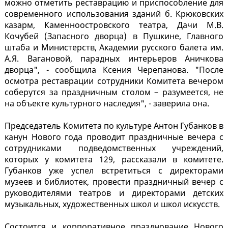
можно отметить реставрацию и приспособление для
современного использования зданий б. Крюковских
казарм, Каменноостровского театра, Дачи М.В.
Кочубей (Запасного дворца) в Пушкине, Главного
штаба и Министерств, Академии русского балета им.
А.Я. Вагановой, парадных интерьеров Аничкова
дворца", - сообщила Ксения Черепанова. "После
осмотра реставрации сотрудники Комитета вечером
соберутся за праздничным столом – разумеется, не
на объекте культурного наследия", - заверила она.
Председатель Комитета по культуре Антон Губанков в
канун Нового года проводит праздничные вечера с
сотрудниками подведомственных учреждений,
которых у комитета 129, рассказали в комитете.
Губанков уже успел встретиться с директорами
музеев и библиотек, провести праздничный вечер с
руководителями театров и директорами детских
музыкальных, художественных школ и школ искусств.
Состоится и корпоративное празднование Нового