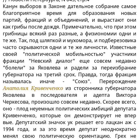
Канун выборов в Законе дательное собрание самое
благоприятное время для образования новых
партий, фракций и объединений, и вырастают они
как грибы после дождя. Примечательно, что при этом
грибницы всякий раз разные, а физиономии одни и
те же. Так, под шляпкой и мухомора, и подберезовика
часто скрываются одни и те же личности. Известные
своей "политической мобильностью" участники
фракции "Невский диалог" еще совсем недавно
"болели" за Яковлева и радели за переизбрание
губернатора на третий срок. Правда, тогда фракция
называлась иначе - "Союз". Перерождение
Анатолия Кривенченко
из сторонника губернатора
Яковлева в последователя и адепта Виктора
Черкесова, произошло совсем недавно. Скорее всего,
оно - плод неуемных политических амбиций депутата
Кривенченко, которые он демонстрирует не впер
вые. Депутатский значок ук решает его лацкан аж с
1994 года, и за это время депутат неоднократно
менял свою политическую ориентацию. Грех не