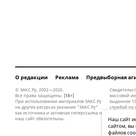
О редакции
Реклама
Предвыборная аг
© ЗАКС.Ру, 2002—2026.
Свидетельст
Все права защищены.
[18+]
массовой и
При использовании материалов ЗАКС.Ру
выданное 10
на других ресурсах указание "ЗАКС.Ру"
службой по 
как источника и активная
гиперссылка
на
информацио
наш сайт обязательны.
коммуникаци
Наш сайт и
сайтом, вы
файлов coo