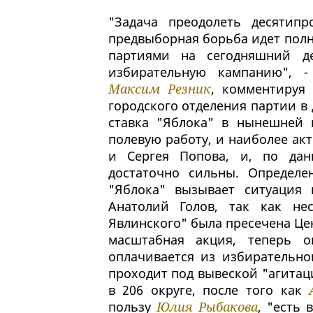
"Задача преодолеть десятип
предвыборная борьба идет полн
партиями на сегодняшний д
избирательную кампанию", -
Максим Резник
, комментируя 
городского отделения партии в
ставка "Яблока" в нынешней 
полевую работу, и наиболее ак
и Сергея Попова, и, по дан
достаточно сильны. Определе
"Яблока" вызывает ситуация 
Анатолий Голов, так как не
Явлинского" была пресечена Ц
масштабная акция, теперь о
оплачивается из избирательно
проходит под вывеской "агитац
в 206 округе, после того как
пользу
Юлия Рыбакова
, "есть