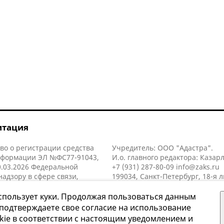
итация
во о регистрации средства
Учредитель: ООО "Адастра".
нформации ЭЛ №ФС77-91043,
И.о. главного редактора: Казар
.03.2026 Федеральной
+7 (931) 287-80-09
info@zaks.ru
надзору в сфере связи,
199034, Санкт-Петербург, 18-я л
нных технологий и массовых
д. 11 литера А, помещ. 3-н, офис
й (Роскомнадзор).
спользует куки. Продолжая пользоваться данным
 подтверждаете свое согласие на использование
kie в соответствии с настоящим уведомлением и