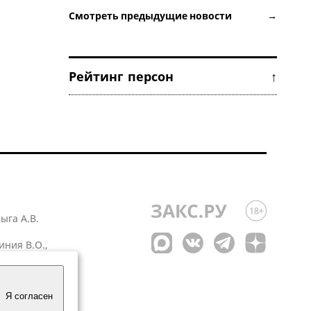
Смотреть предыдущие новости →
Рейтинг персон ↑
лыга А.В.
иния В.О.,
 1
Я согласен