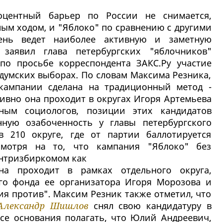
роцентный барьер по России не снимается,
ым ходом, и "Яблоко" по сравнению с другими
ень ведет наиболее активную и заметную
 заявил глава петербургских "яблочников"
по просьбе корреспондента ЗАКС.Ру участие
 думских выборах. По словам Максима Резника,
кампании сделана на традиционный метод -
тивно она проходит в округах Игоря Артемьева
ным социологов, позиции этих кандидатов
нную озабоченность у главы петербургского
в 210 округе, где от партии баллотируется
смотря на то, что кампания "Яблоко" без
ентризбиркомом как
на проходит в рамках отдельного округа,
го фонда ее организатора Игоря Морозова и
ия против". Максим Резник также отметил, что
Александр Шишлов
снял свою кандидатуру в
 все основания полагать, что Юлий Андреевич,