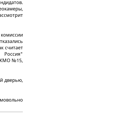
ндидатов.
еокамеры,
ассмотрит
 комиссии
тказались
ак считает
я Россия"
ИКМО №15,
й дверью,
амовольно