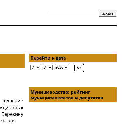
Перейти к дате
Мунициводство: рейтинг
муниципалитетов и депутатов
е решение
зиционных
 Березину
 часов.