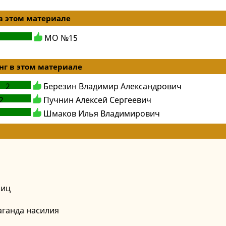
в этом материале
МО №15
г в этом материале
2
Березин Владимир Александрович
2
Пучнин Алексей Сергеевич
5
Шмаков Илья Владимирович
лиц
ганда насилия