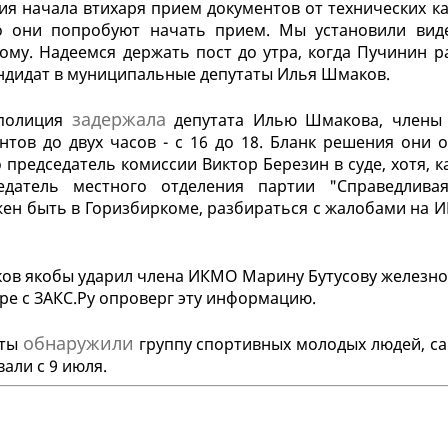
ия начала втихаря прием документов от технических ка
о они попробуют начать прием. Мы установили вид
кому. Надеемся держать пост до утра, когда Пучинин р
андидат в муниципальные депутаты Илья Шмаков.
задержала
 полиция
депутата Илью Шмакова, члены
тов до двух часов - с 16 до 18. Бланк решения они о
 председатель комиссии Виктор Березин в суде, хотя, к
едатель местного отделения партии "Справедлива
ен быть в Горизбиркоме, разбираться с жалобами на 
ов якобы ударил члена ИКМО Марину Бутусову железно
ре с ЗАКС.Ру опроверг эту информацию.
обнаружили
аты
группу спортивных молодых людей, с
али с 9 июля.