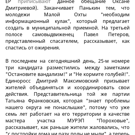
ЕР
приписывают
данное обещание Оксане
Дмитриевой). Заканчивает Панькин тем, что
молодежи Малой Охты "необходим
информационный кулак", который предлагает
создать в муниципальной приемной. На третьей
полосе самовыдвиженец Павел Петеров,
представленный спасателем, рассказывает, как
спастись от ожирения.
В последнем на сегодняшний день, 25-м номере
три кандидата разместились между заметками
"Остановите вандализм!" и "Не кормите голубей!".
Единоросс Дмитрий Максимовский призывает
жителей объединяться и координировать свои
действия. Представительница той же партии
Татьяна Франковская, которая "знает проблемы
нашего округа не понаслышке", потому что уже
семь лет работает на его территории в качестве
мастера участка МУРЭП "Пороховые",
рассказывает, как раньше жители жаловались, что
"с постройки дома ни разу полы не мыли", а теперь