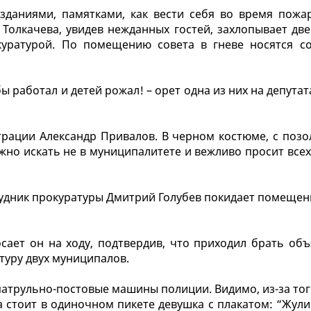
даниями, памятками, как вести себя во время пожар
 Толкачева, увидев нежданных гостей, захлопывает дв
окуратурой. По помещению совета в гневе носятся с
бы работал и детей рожал! – орет одна из них на депута
трации Александр Привалов. В черном костюме, с поз
ужно искать не в муниципалитете и вежливо просит все
рудник прокуратуры Дмитрий Голубев покидает помещен
сает он на ходу, подтвердив, что приходил брать объ
туру двух муниципалов.
атрульно-постовые машины полиции. Видимо, из-за тог
а стоит в одиночном пикете девушка с плакатом: “Жул