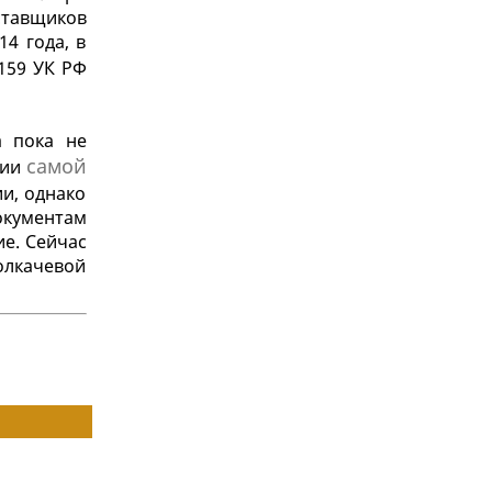
ставщиков
14 года, в
 159 УК РФ
а пока не
самой
мии
ии, однако
окументам
ие. Сейчас
олкачевой