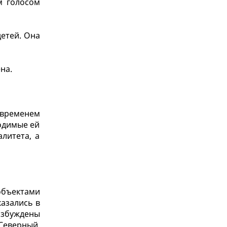
м голосом
детей. Она
на.
 временем
ходимые ей
литета, а
объектами
азались в
озбуждены
Северный,