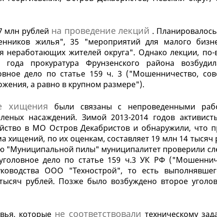
на проведение лекций
17 млн рублей
. Планировалось
енников жилья", 35 "мероприятий для малого бизн
я неработающих жителей округа". Однако лекции, по-
 года прокуратура Фрунзенского района возбудил
овное дело по статье 159 ч. 3 ("Мошенничество, со
жения, а равно в крупном размере").
е хищения
были связаны с непроведенными раб
зеленых насаждений. Зимой 2013-2014 годов активист
ойство в МО Остров Декабристов и обнаружили, что 
а хищений, по их оценкам, составляет 19 млн 14 тысяч 
ию "Муниципальной пилы" муниципалитет проверили сл
уголовное дело по статье 159 ч.3 УК РФ ("Мошеннич
ководства ООО "Технострой", то есть выполнявше
тысяч рублей. Позже было возбуждено второе уголов
не соответствовали
евья, которые
техническому зад