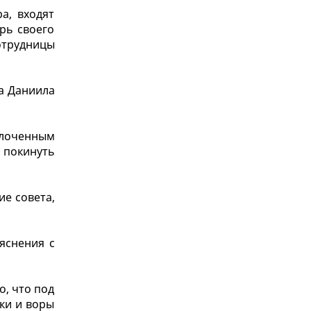
а, входят
ерь своего
отрудницы
та Даниила
олоченным
х покинуть
ие совета,
яснения с
о, что под
ики и воры