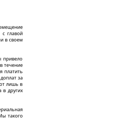
помещение
 с главой
ми в своем
ы привело
 в течение
зя платить
 доплат за
от лишь в
а в других
ериальная
Мы такого