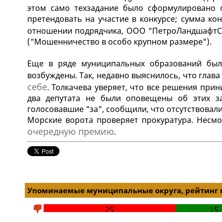
этом само техзадание было сформулировано 
претендовать на участие в конкурсе; сумма конт
отношении подрядчика, ООО "ПетроЛандшафтС
("Мошенничество в особо крупном размере").
Еще в ряде муниципальных образований был
возбуждены. Так, недавно выяснилось, что гла
себе
. Толкачева уверяет, что все решения при
два депутата не были оповещены об этих за
голосовавшие "за", сообщили, что отсутствовал
Морские ворота проверяет прокуратура. Несмо
очередную премию
.
Упоминаемые муниципальные округа, рейтинг 
25
15