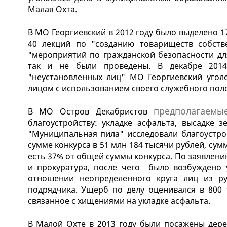
Малая Охта.
В МО Георгиевский в 2012 году было выделено 
40 лекций по "созданию товариществ собств
"мероприятий по гражданской безопасности дл
так и не были проведены. В декабре 2014
"неустановленных лиц" МО Георгиевский угол
лицом с использованием своего служебного поло
предполагаемы
В МО Остров Декабристов
благоустройству: укладке асфальта, высадке 
"Муниципальная пила" исследовали благоустр
сумме конкурса в 51 млн 184 тысячи рублей, сумм
есть 37% от общей суммы конкурса. По заявлен
и прокуратура, после чего было возбуждено 
отношении неопределенного круга лиц из ру
подрядчика. Ущерб по делу оценивался в 800 
связанное с хищениями на укладке асфальта.
В Малой Охте в 2013 году были посажены дер