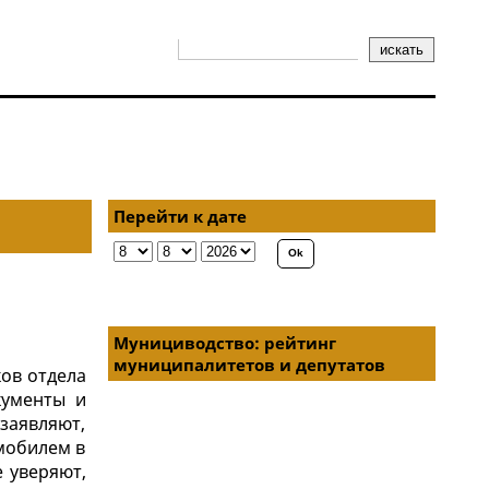
Перейти к дате
Мунициводство: рейтинг
муниципалитетов и депутатов
ков отдела
кументы и
 заявляют,
мобилем в
е уверяют,