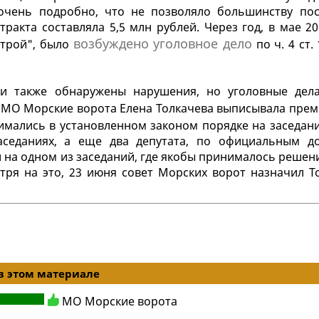
очень подробно, что не позволяло большинству по
ракта составляла 5,5 млн рублей. Через год, в мае 20
возбуждено уголовное дело
трой", было
по ч. 4 ст.
и также обнаружены нарушения, но уголовные дел
ва МО Морские ворота Елена Толкачева выписывала пре
нимались в установленном законом порядке на заседан
седаниях, а еще два депутата, по официальным д
и на одном из заседаний, где якобы принималось решен
тря на это, 23 июня совет Морских ворот назначил Т
в этом материале
МО Морские ворота