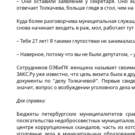
– Они оставили заявление у секретаря. Оно е
отвечает Толкачева, больше глядя в стол, чем на
Куда более разговорчива муниципальная служаща
снова начинает входить в раж, мол, работает тут 
– Тебе 27 лет! Я такими глупостями не занималас
– Наверное, потому что вы не были депутатом, –
Сотрудников ОЭБиПК женщина называет своими 
ЗАКС.Ру уже известно, что цель визита была в др
документы по “делу Толкачевой”. Первые свиде
значит, вопрос о возбуждении уголовного дела 
Для справки:
Бюджеты петербургских муниципалитетов сра
посягательства недобросовестных муниципалов.
центре коррупционных скандалов, часть из кот
уголовные дела в муниципальных образованиях