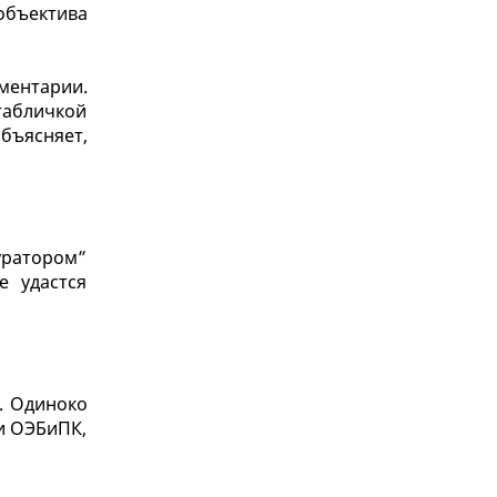
объектива
ментарии.
табличкой
объясняет,
уратором”
е удастся
. Одиноко
ки ОЭБиПК,