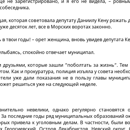
ще не зарегистрировано, и я его не видела, – ровны
 собеседника.
я, которая советовала депутату Даниилу Кену рожать 
уже десяток лет, все в Морских воротах законно.
ь в твои годы! – орет женщина, вновь увидев депутата Ке
 улыбаясь, спокойно отвечает муниципал.
друзьями, которые зашли ”поболтать за жизнь”. Тем
угом. Как и прокуратура, полиция изъяла у совета необ
тели уже дали показания не в пользу главы муниципа
может решиться уже на следующей неделе.
внительно невелики, однако регулярно становятся 
 За последние годы ряд муниципальных образований ок
орых привела к уголовным делам. В частности, были в
 Георгиевский, Остров Декабристов, Невский округ, 