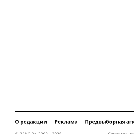
О редакции
Реклама
Предвыборная аг
© ЗАКС.Ру, 2002—2026.
Свидетельст