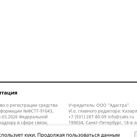
итация
во о регистрации средства
Учредитель: ООО "Адастра".
нформации №ФС77-91043,
И.о. главного редактора: Казар
.03.2026 Федеральной
+7 (931) 287-80-09
info@zaks.ru
надзору в сфере связи,
199034, Санкт-Петербург, 18-я л
нных технологий и массовых
д. 11 литера А, помещ. 3-н, офис
й (Роскомнадзор).
спользует куки. Продолжая пользоваться данным