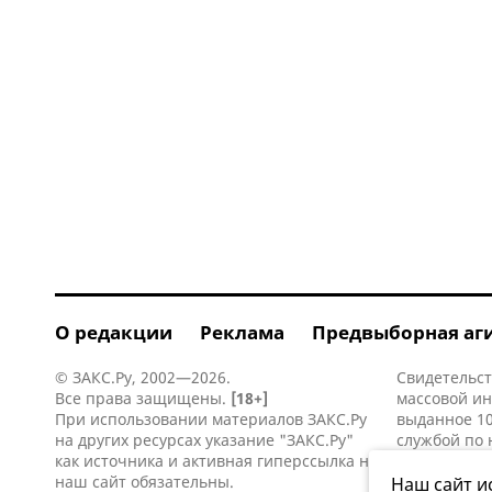
О редакции
Реклама
Предвыборная аг
© ЗАКС.Ру, 2002—2026.
Свидетельст
Все права защищены.
[18+]
массовой и
При использовании материалов ЗАКС.Ру
выданное 10
на других ресурсах указание "ЗАКС.Ру"
службой по 
как источника и активная
гиперссылка
на
информацио
наш сайт обязательны.
коммуникаци
Наш сайт и