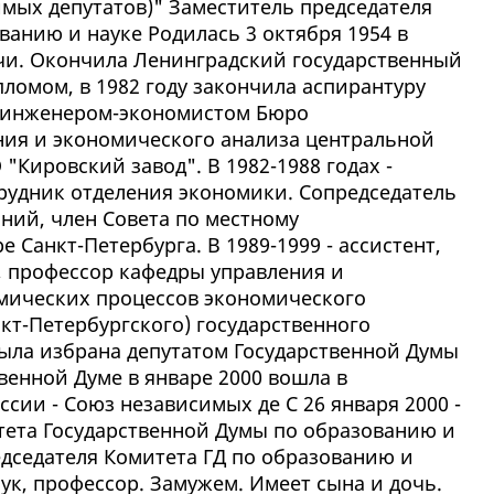
мых депутатов)" Заместитель председателя
ванию и науке Родилась 3 октября 1954 в
очи. Окончила Ленинградский государственный
пломом, в 1982 году закончила аспирантуру
ла инженером-экономистом Бюро
ия и экономического анализа центральной
Кировский завод". В 1982-1988 годах -
удник отделения экономики. Сопредседатель
ий, член Совета по местному
 Санкт-Петербурга. В 1989-1999 - ассистент,
, профессор кафедры управления и
мических процессов экономического
кт-Петербургского) государственного
была избрана депутатом Государственной Думы
твенной Думе в январе 2000 вошла в
ссии - Союз независимых де С 26 января 2000 -
тета Государственной Думы по образованию и
едседателя Комитета ГД по образованию и
ук, профессор. Замужем. Имеет сына и дочь.