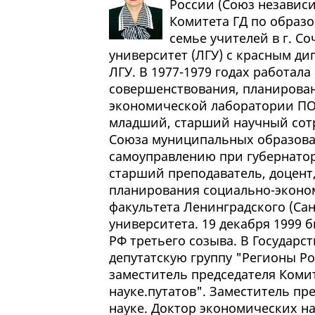
России (Союз независи
Комитета ГД по образо
семье учителей в г. С
университет (ЛГУ) с красным ди
ЛГУ. В 1977-1979 годах работа
совершенствования, планирован
экономической лаборатории ПО "
младший, старший научный сотр
Союза муниципальных образован
самоуправлению при губернаторе
старший преподаватель, доцент
планирования социально-эконо
факультета Ленинградского (Сан
университета. 19 декабря 1999 
РФ третьего созыва. В Государс
депутатскую группу "Регионы Ро
заместитель председателя Коми
науке.путатов". Заместитель пр
науке. Доктор экономических на