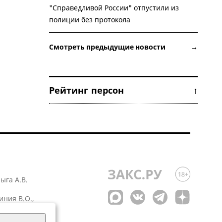
"Справедливой России" отпустили из
полиции без протокола
Смотреть предыдущие новости →
Рейтинг персон ↑
лыга А.В.
иния В.О.,
 1