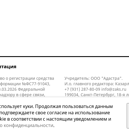
итация
во о регистрации средства
Учредитель: ООО "Адастра".
нформации №ФС77-91043,
И.о. главного редактора: Казар
.03.2026 Федеральной
+7 (931) 287-80-09
info@zaks.ru
надзору в сфере связи,
199034, Санкт-Петербург, 18-я л
нных технологий и массовых
д. 11 литера А, помещ. 3-н, офис
й (Роскомнадзор).
спользует куки. Продолжая пользоваться данным
 подтверждаете свое согласие на использование
kie в соответствии с настоящим уведомлением и
 о конфиденциальности
.