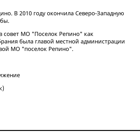
щино. В 2010 году окончила Северо-Западную
бы.
 в совет МО "Поселок Репино" как
брания была главой местной администрации
вой МО "поселок Репино".
вижение
к
)