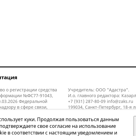
итация
во о регистрации средства
Учредитель: ООО "Адастра".
нформации №ФС77-91043,
И.о. главного редактора: Казар
.03.2026 Федеральной
+7 (931) 287-80-09
info@zaks.ru
надзору в сфере связи,
199034, Санкт-Петербург, 18-я л
нных технологий и массовых
д. 11 литера А, помещ. 3-н, офис
й (Роскомнадзор).
спользует куки. Продолжая пользоваться данным
 подтверждаете свое согласие на использование
kie в соответствии с настоящим уведомлением и