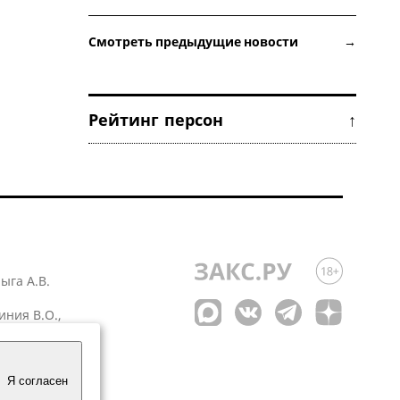
Смотреть предыдущие новости →
Рейтинг персон ↑
лыга А.В.
иния В.О.,
 1
Я согласен