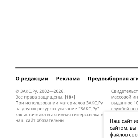
О редакции
Реклама
Предвыборная аг
© ЗАКС.Ру, 2002—2026.
Свидетельст
Все права защищены.
[18+]
массовой и
При использовании материалов ЗАКС.Ру
выданное 10
на других ресурсах указание "ЗАКС.Ру"
службой по 
как источника и активная
гиперссылка
на
информацио
наш сайт обязательны.
коммуникаци
Наш сайт и
сайтом, вы
файлов coo