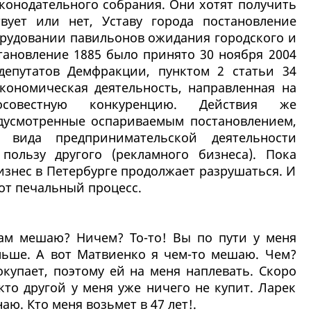
конодательного собрания. Они хотят получить
вует или нет, Уставу города постановление
рудовании павильонов ожидания городского и
тановление 1885 было принято 30 ноября 2004
 депутатов Демфракции, пунктом 2 статьи 34
кономическая деятельность, направленная на
совестную конкуренцию. Действия же
едусмотренные оспариваемым постановлением,
 вида предпринимательской деятельности
пользу другого (рекламного бизнеса). Пока
изнес в Петербурге продолжает разрушаться. И
от печальный процесс.
вам мешаю? Ничем? То-то! Вы по пути у меня
ьше. А вот Матвиенко я чем-то мешаю. Чем?
купает, поэтому ей на меня наплевать. Скоро
кто другой у меня уже ничего не купит. Ларек
наю. Кто меня возьмет в 47 лет!.