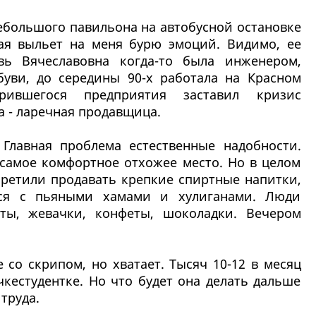
ебольшого павильона на автобусной остановке
ая выльет на меня бурю эмоций. Видимо, ее
вь Вячеславовна когда-то была инженером,
уви, до середины 90-х работала на Красном
рившегося предприятия заставил кризис
а - ларечная продавщица.
. Главная проблема естественные надобности.
 самое комфортное отхожее место. Но в целом
апретили продавать крепкие спиртные напитки,
ся с пьяными хамами и хулиганами. Люди
рты, жевачки, конфеты, шоколадки. Вечером
со скрипом, но хватает. Тысяч 10-12 в месяц
чкестудентке. Но что будет она делать дальше
труда.