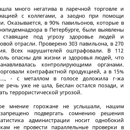
ашла много негатива в ларечной торговле и
мацией с коллегами, а заодно при помощи
и. Оказывается, в 90% павильонов, которые в
анэпидемнадзора в Петербурге, были выявлены
, ставящие под угрозу здоровье людей и
овой отрасли. Проверено 303 павильона, в 270
ия. Всех нарушителей оштрафовали. В 112
оль опасны для жизни и здоровья людей, что
танавливалась контролирующими органами.
торговали контрафактной продукцией, а в 15%
..., - с металлом в голосе доложила г-жа
е речь уже не шла, Беслан остался позади, и
ать террористической угрозой.
вное мнение горожане не услышали, нашим
о запрещено подвергать сомнению решения
татистика администрации носит однобокий
икам не провести параллельные проверки в