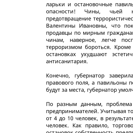
ларьки и остановочные павил
опасности! Чины, чьей не
предотвращение террористичес
Валентины Ивановны, что пок
продавцы по мирным гражданам
чинам, наверное, легче пос
терроризмом бороться. Кроме 
остановках ухудшают эстети
антисанитария.
Конечно, губернатор завери
правового поля, а павильоны пе
будут за места, губернатор умол
По разным данным, проблема
предпринимателей. Учитывая т
от 4 до 10 человек, в результа
человек. Как правило, торго
остановок собственность предп