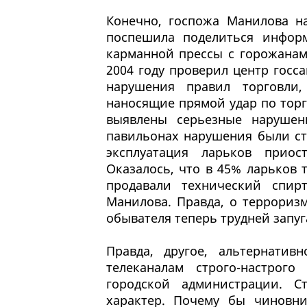
Конечно, госпожа Манилова н
поспешила поделиться инфор
карманной прессы с горожанам
2004 году проверил центр госс
нарушения правил торговли
наносящие прямой удар по торг
выявлены серьезные нарушен
павильонах нарушения были ст
эксплуатация ларьков приос
Оказалось, что в 45% ларьков 
продавали технический спирт
Манилова. Правда, о терроризм
обывателя теперь трудней запуг
Правда, другое, альтернати
телеканалам строго-настрог
городской администрации. С
характер. Почему бы чиновн