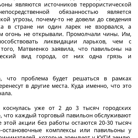
ьоны являются источников террористической
посредственной обязанностью является
кой угрозы, почему-то не довели до сведения
а в стране ни один ларек не взорвался, а
 огонь не открывали. Промолчали чины. Им,
пособствовать ликвидации ларьков, чем с
того, Матвиенко заявила, что павильоны на
ческий вид города, от них одна грязь и
ла, что проблема будет решаться в рамках
ренесут в другие места. Куда именно, что это
чала.
 коснулась уже от 2 до 3 тысяч городских
о, что каждый торговый павильон обслуживают
те этой акции без работы остаются 20-30 тысяч
во-остановочные комплексы или павильоны у
ринимателей, которые арендуют у КУГИ землю.