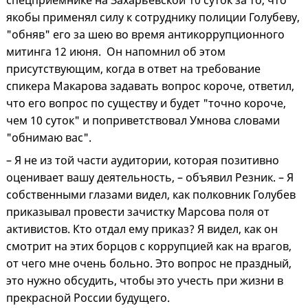
спецприемнике на Захарьевской 10 суток за то, что
якобы применял силу к сотруднику полиции Голубеву,
"обняв" его за шею во время антикоррупционного
митинга 12 июня. Он напомнил об этом
присутствующим, когда в ответ на требование
спикера Макарова задавать вопрос короче, ответил,
что его вопрос по существу и будет "точно короче,
чем 10 суток" и поприветствовал Умнова словами
"обнимаю вас".
– Я не из той части аудитории, которая позитивно
оценивает вашу деятельность, – объявил Резник. – Я
собственными глазами видел, как полковник Голубев
приказывал провести зачистку Марсова поля от
активистов. Кто отдал ему приказ? Я видел, как он
смотрит на этих борцов с коррупцией как на врагов,
от чего мне очень больно. Это вопрос не праздный,
это нужно обсудить, чтобы это учесть при жизни в
прекрасной России будущего.