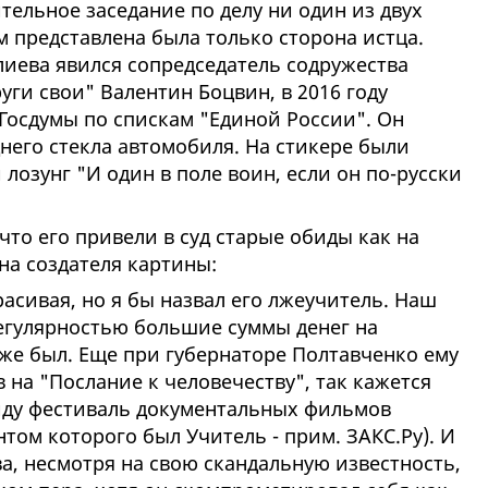
тельное заседание по делу ни один из двух
 представлена была только сторона истца.
иева явился сопредседатель содружества
уги свои" Валентин Боцвин, в 2016 году
Госдумы по спискам "Единой России". Он
днего стекла автомобиля. На стикере были
лозунг "И один в поле воин, если он по-русски
что его привели в суд старые обиды как на
на создателя картины:
расивая, но я бы назвал его лжеучитель. Наш
регулярностью большие суммы денег на
уже был. Еще при губернаторе Полтавченко ему
 на "Послание к человечеству", так кажется
виду фестиваль документальных фильмов
нтом которого был Учитель - прим. ЗАКС.Ру). И
а, несмотря на свою скандальную известность,