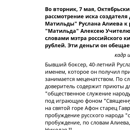
Во вторник, 7 мая, Октябрьск
рассмотрение иска создателя
Матильды" Руслана Алиева к
"Матильда" Алексею Учител
словами мэтра российского ки
рублей. Эти деньги он обещае
кадр 
Бывший боксер, 40-летний Русла
именем, которое он получил пр
занимается меценатством. По с
доверитель содержит приюты дл
"общественное служение народу"
под играющую фоном "Священную
на святой горе Афон старец Гав
пробуждение русского народа "о
пробуждение, по словам Алиева, 
Николая II.