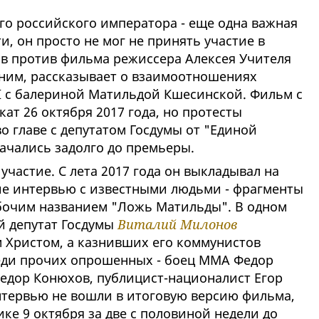
го российского императора - еще одна важная
и, он просто не мог не принять участие в
в против фильма режиссера Алексея Учителя
мним, рассказывает о взаимоотношениях
I с балериной Матильдой Кшесинской. Фильм с
ат 26 октября 2017 года, но протесты
 главе с депутатом Госдумы от "Единой
ачались задолго до премьеры.
участие. С лета 2017 года он выкладывал на
ие интервью с известными людьми - фрагменты
бочим названием "Ложь Матильды". В одном
й депутат Госдумы
Виталий Милонов
м Христом, а казнивших его коммунистов
еди прочих опрошенных - боец ММА Федор
едор Конюхов, публицист-националист Егор
нтервью не вошли в итоговую версию фильма,
ке 9 октября за две с половиной недели до