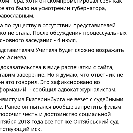
ком пера, хотя он скомпрометировал себя как
е это было на усмотрении губернатора,
равославным.
 по существу в отсутствии представителей
ко не стала. После обсуждения процессуальных
сновного заседания - 4 июля.
едставителям Учителя будет сложно возражать
ес Алиева.
доказательства в виде распечатки с сайта,
тавим заверение. Но я думаю, что ответчик не
он это говорил. Это зафиксировано во
формаций, - сообщил адвокат журналистам.
висту из Екатеринбурга не везет с судебными
е. Ранее он пытался вообще запретить фильм
 порочит честь и достоинство социальной
нтября 2018 года все тот же Октябрьский суд
етствующий иск.