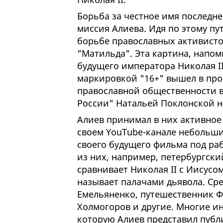
Борьба за честное имя последне
миссия Алиева. Идя по этому пут
борьбе православных активисто
"Матильда". Эта картина, напо
будущего императора Николая I
маркировкой "16+" вышел в прок
православной общественности во
России" Натальей Поклонской н
Алиев принимал в них активное 
своем YouTube-канале небольш
своего будущего фильма под ра
из них, например, петербургски
сравнивает Николая II с Иисусо
называет палачами дьявола. Ср
Емельяненко, путешественник Ф
Холмогоров и другие. Многие и
которую Алиев представил публи