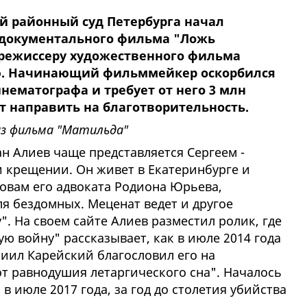
ий районный суд Петербурга начал
 документального фильма "Ложь
 режиссеру художественного фильма
ю. Начинающий фильммейкер оскорбился
нематографа и требует от него 3 млн
т направить на благотворительность.
из фильма "Матильда"
н Алиев чаще представляется Сергеем -
и крещении. Он живет в Екатеринбурге и
ловам его адвоката Родиона Юрьева,
я бездомных. Меценат ведет и другое
. На своем сайте Алиев разместил ролик, где
 войну" рассказывает, как в июле 2014 года
риил Карейский благословил его на
т равнодушия летаргического сна". Началось
в июле 2017 года, за год до столетия убийства