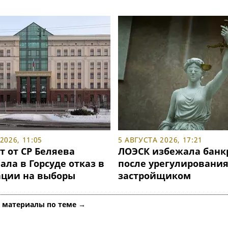
2026, 11:05
5 АВГУСТА 2026, 17:21
т от СР Беляева
ЛОЭСК избежала банк
ла в Горсуде отказ в
после урегулирования
ации на выборы
застройщиком
е материалы по теме →