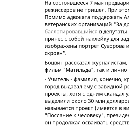
На состоявшееся 7 мая предвари
режиссеров не пришел. При этом
Помимо адвоката поддержать Ал
ветеранских организаций "За др
баллотировавшийся
в депутаты 
принес с собой наклейку для за
изображены портрет Суворова и 
скроен".
Боцвин рассказал журналистам, 
фильм "Матильда", так и лично 
- Учитель - фамилия, конечно, к
город выдавал ему с завидной 
проекты, хотя с одним скандал 
выделили около 30 млн долларов
называется проект (имеется в 
"Послание к человеку", президе
он продолжал осваивать средств