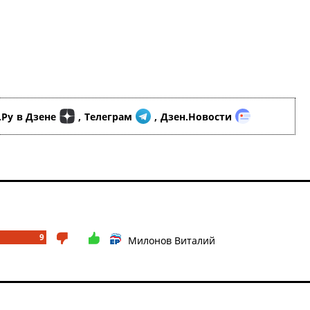
.Ру
в Дзене
,
Телеграм
,
Дзен.Новости
9
Милонов Виталий