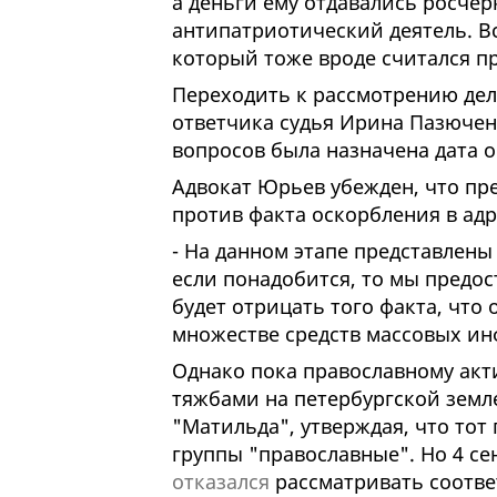
а деньги ему отдавались росчер
антипатриотический деятель. Вс
который тоже вроде считался п
Переходить к рассмотрению дела
ответчика судья Ирина Пазючен
вопросов была назначена дата о
Адвокат Юрьев убежден, что пр
против факта оскорбления в адр
- На данном этапе представлены 
если понадобится, то мы предос
будет отрицать того факта, что 
множестве средств массовых ин
Однако пока православному акти
тяжбами на петербургской земл
"Матильда", утверждая, что тот
группы "православные". Но 4 се
отказался
рассматривать соотв