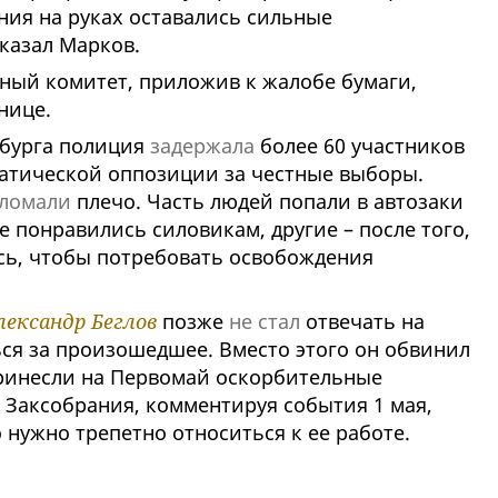
ания на руках оставались сильные
сказал Марков.
нный комитет, приложив к жалобе бумаги,
нице.
рбурга полиция
задержала
более 60 участников
атической оппозиции за честные выборы.
ломали
плечо. Часть людей попали в автозаки
е понравились силовикам, другие – после того,
сь, чтобы потребовать освобождения
лександр Беглов
позже
не стал
отвечать на
ься за произошедшее. Вместо этого он обвинил
принесли на Первомай оскорбительные
 Заксобрания, комментируя события 1 мая,
о нужно трепетно относиться к ее работе.