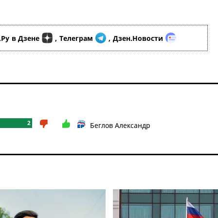
.Ру
в Дзене
,
Телеграм
,
Дзен.Новости
2
Беглов Александр