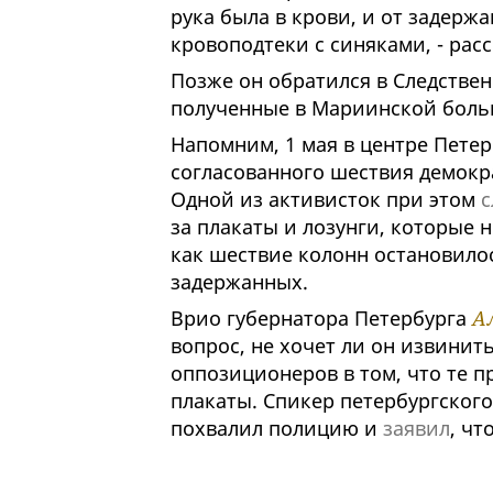
рука была в крови, и от задерж
кровоподтеки с синяками, - рас
Позже он обратился в Следстве
полученные в Мариинской боль
Напомним, 1 мая в центре Пете
согласованного шествия демокр
Одной из активисток при этом
с
за плакаты и лозунги, которые н
как шествие колонн остановило
задержанных.
Врио губернатора Петербурга
А
вопрос, не хочет ли он извинит
оппозиционеров в том, что те 
плакаты. Спикер петербургского
похвалил полицию и
заявил
, чт