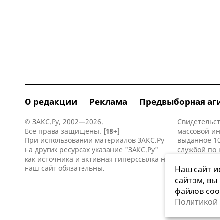
О редакции
Реклама
Предвыборная аг
© ЗАКС.Ру, 2002—2026.
Свидетельст
Все права защищены.
[18+]
массовой и
При использовании материалов ЗАКС.Ру
выданное 10
на других ресурсах указание "ЗАКС.Ру"
службой по 
как источника и активная
гиперссылка
на
информацио
наш сайт обязательны.
коммуникаци
Наш сайт и
сайтом, вы
файлов coo
Политикой