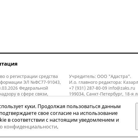
итация
во о регистрации средства
Учредитель: ООО "Адастра".
нформации ЭЛ №ФС77-91043,
И.о. главного редактора: Казар
.03.2026 Федеральной
+7 (931) 287-80-09
info@zaks.ru
надзору в сфере связи,
199034, Санкт-Петербург, 18-я л
нных технологий и массовых
д. 11 литера А, помещ. 3-н, офис
й (Роскомнадзор).
спользует куки. Продолжая пользоваться данным
 подтверждаете свое согласие на использование
kie в соответствии с настоящим уведомлением и
 о конфиденциальности
.