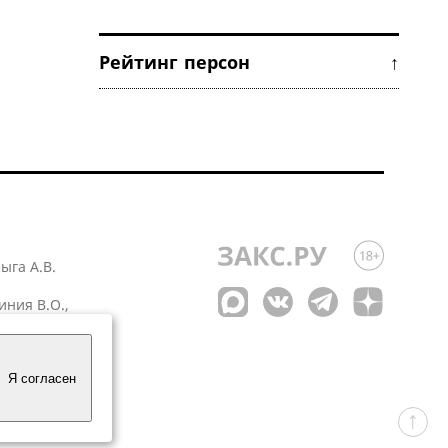
Рейтинг персон ↑
лыга А.В.
иния В.О.,
 1
Я согласен