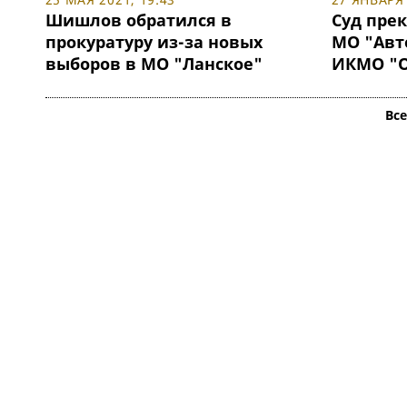
Шишлов обратился в
Суд пре
прокуратуру из-за новых
МО "Авт
выборов в МО "Ланское"
ИКМО "О
Вс