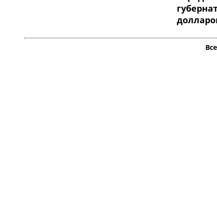
губернат
долларо
Вс