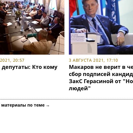
2021, 20:57
3 АВГУСТА 2021, 17:10
 депутаты: Кто кому
Макаров не верит в ч
сбор подписей кандид
ЗакС Герасиной от "Н
людей"
е материалы по теме →