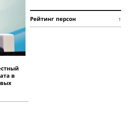
Рейтинг персон ↑
естный
ата в
овых