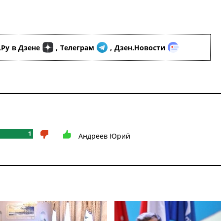
.Ру
в Дзене
,
Телеграм
,
Дзен.Новости
1
Андреев Юрий