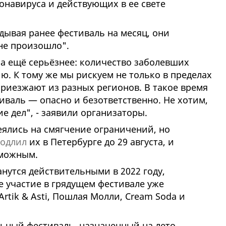
навируса и действующих в ее свете
дывая ранее фестиваль на месяц, они
 не произошло".
ла ещё серьёзнее: количество заболевших
ю. К тому же мы рискуем не только в пределах
 приезжают из разных регионов. В такое время
валь — опасно и безответственно. Не хотим,
е дел", - заявили организаторы.
еялись на смягчение ограничений, но
одлил
их в Петербурге до 29 августа, и
зможным.
нутся действительными в 2022 году,
е участие в грядущем фестивале уже
 Artik & Asti, Пошлая Молли, Cream Soda и
ьный фестиваль, назначенный на лето,