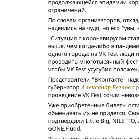
продолжающейся эпидемии коро
ограничений.
По словам организаторов, откла
надеялись на чудо, но его "увы,
"Ситуация с коронавирусом ста
выше, чем когда-либо в пандеми
одного города: на VK Fest люди
проводить многотысячный фести
чтобы VK Fest усугубил положени
Представители "ВКонтакте" над
губернатор
Александр Беглов
пр
проведение VK Fest сочли нево
Уже приобретенные билеты оста
обменивать их не придется. Сво
подтвердили Little Big, NILETTO,
GONE.Fludd.
Это не первый крупный музыкал