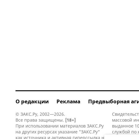
О редакции
Реклама
Предвыборная аг
© ЗАКС.Ру, 2002—2026.
Свидетельст
Все права защищены.
[18+]
массовой и
При использовании материалов ЗАКС.Ру
выданное 10
на других ресурсах указание "ЗАКС.Ру"
службой по 
как источника и активная
гиперссылка
на
информацио