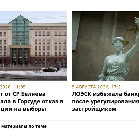
2026, 11:05
5 АВГУСТА 2026, 17:21
т от СР Беляева
ЛОЭСК избежала банк
ла в Горсуде отказ в
после урегулирования
ации на выборы
застройщиком
е материалы по теме →