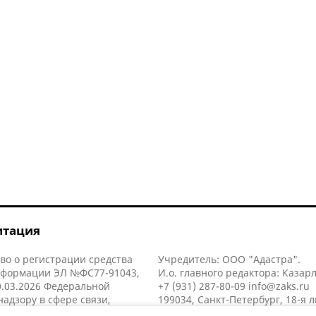
итация
во о регистрации средства
Учредитель: ООО "Адастра".
нформации ЭЛ №ФС77-91043,
И.о. главного редактора: Казар
.03.2026 Федеральной
+7 (931) 287-80-09
info@zaks.ru
надзору в сфере связи,
199034, Санкт-Петербург, 18-я л
нных технологий и массовых
д. 11 литера А, помещ. 3-н, офис