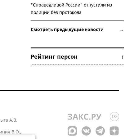
"Справедливой России" отпустили из
полиции без протокола
Смотреть предыдущие новости →
Рейтинг персон ↑
лыга А.В.
иния В.О.,
 1