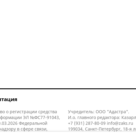
итация
во о регистрации средства
Учредитель: ООО "Адастра".
нформации ЭЛ №ФС77-91043,
И.о. главного редактора: Казар
.03.2026 Федеральной
+7 (931) 287-80-09
info@zaks.ru
надзору в сфере связи,
199034, Санкт-Петербург, 18-я л
нных технологий и массовых
д. 11 литера А, помещ. 3-н, офис