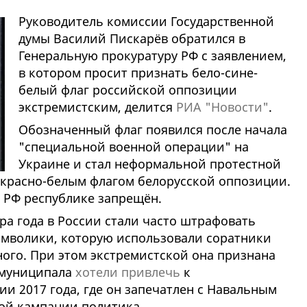
Руководитель комиссии Государственной
думы Василий Пискарёв обратился в
Генеральную прокуратуру РФ с заявлением,
в котором просит признать бело-сине-
белый флаг российской оппозиции
экстремистским, делится
РИА "Новости"
.
Обозначенный флаг появился после начала
"специальной военной операции" на
Украине и стал неформальной протестной
-красно-белым флагом белорусской оппозиции.
с РФ республике запрещён.
ра года в России стали часто штрафовать
имволики, которую использовали соратники
ого. При этом экстремистской она признана
о муниципала
хотели привлечь
к
ии 2017 года, где он запечатлен с Навальным
ой кампании политика.