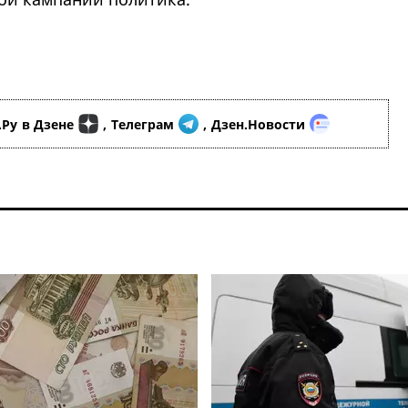
.Ру
в Дзене
,
Телеграм
,
Дзен.Новости