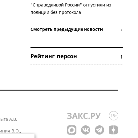
"Справедливой России" отпустили из
полиции без протокола
Смотреть предыдущие новости →
Рейтинг персон ↑
лыга А.В.
иния В.О.,
 1