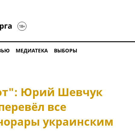
ВЬЮ
МЕДИАТЕКА
ВЫБОРЫ
ют": Юрий Шевчук
 перевёл все
норары украинским