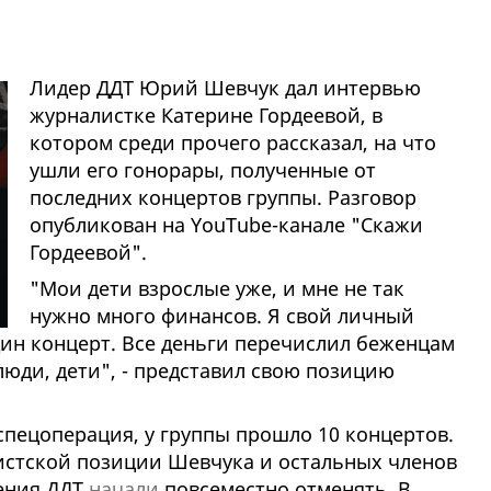
Лидер ДДТ Юрий Шевчук дал интервью
журналистке Катерине Гордеевой, в
котором среди прочего рассказал, на что
ушли его гонорары, полученные от
последних концертов группы. Разговор
опубликован на YouTube-канале "Скажи
Гордеевой".
"Мои дети взрослые уже, и мне не так
нужно много финансов. Я свой личный
один концерт. Все деньги перечислил беженцам
люди, дети", - представил свою позицию
 спецоперация, у группы прошло 10 концертов.
истской позиции Шевчука и остальных членов
ения ДДТ
начали
повсеместно отменять. В