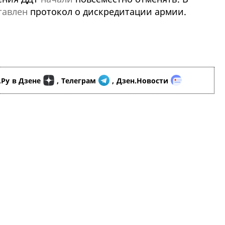
тавлен
протокол о дискредитации армии.
.Ру
в Дзене
,
Телеграм
,
Дзен.Новости