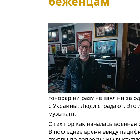
беженцам
гонорар ни разу не взял ни за 
с Украины. Люди страдают. Это 
музыкант.
С тех пор как началась военная
В последнее время ввиду пациф
группы по вопросу СВО выступл