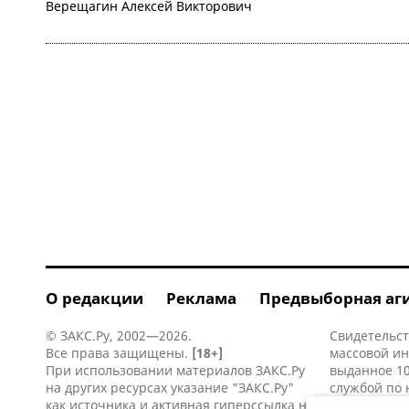
Верещагин Алексей Викторович
О редакции
Реклама
Предвыборная аг
© ЗАКС.Ру, 2002—2026.
Свидетельст
Все права защищены.
[18+]
массовой и
При использовании материалов ЗАКС.Ру
выданное 10
на других ресурсах указание "ЗАКС.Ру"
службой по 
как источника и активная
гиперссылка
на
информацио