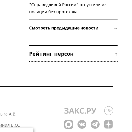
"Справедливой России" отпустили из
полиции без протокола
Смотреть предыдущие новости →
Рейтинг персон ↑
лыга А.В.
иния В.О.,
 1