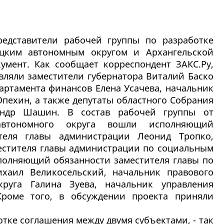
редставители рабочей группы по разработке
ецким автономным округом и Архангельской
умент. Как сообщает корреспондент ЗАКС.Ру,
вляли заместители губернатора Виталий Баско
артамента финансов Елена Усачева, начальник
пехин, а также депутаты областного Собрания
андр Шашин. В состав рабочей группы от
автономного округа вошли исполняющий
ителя главы администрации Леонид Тропко,
стителя главы администрации по социальным
полняющий обязанности заместителя главы по
хаил Великосельский, начальник правового
круга Галина Зуева, начальник управления
Кроме того, в обсуждении проекта приняли
тке соглашения между двумя субъектами, - так