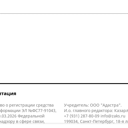
итация
во о регистрации средства
Учредитель: ООО "Адастра".
нформации ЭЛ №ФС77-91043,
И.о. главного редактора: Казар
.03.2026 Федеральной
+7 (931) 287-80-09
info@zaks.ru
надзору в сфере связи,
199034, Санкт-Петербург, 18-я л
нных технологий и массовых
д. 11 литера А, помещ. 3-н, офис