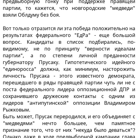
предвыборную гонку при поддержке правящей
партии, то кажется, что новгородские "медведи"
взяли Облдуму без боя.
Вот только отразится ли эта победа положительно на
результатах федерального "ЕдРа" - еще большой
вопрос. Кандидаты в список подбирались, по-
видимому, не по принципу "верности идеалам
партии", а по степени личной преданности
губернатору Прусаку. Гипотетического идейного
"единоросса" должна, как минимум, насторожить
личность Прусака - этого известного демократа,
перешедшего в ряды правящей партии чуть ли не с
поста федерального лидера оппозиционной ДПР и
сохранившего дружеские контакты с одним из
лидеров "антипутинской" оппозиции Владимиром
Рыжковым.
Быть может, Прусак переродился, и его объединяет с
"медведями" нечто большее, чем памятное
признание того, что от них "некуда было деваться"?
Однако даже в ходе предвыборной кампании глава