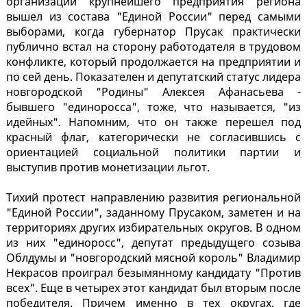
организации крупнейшего предприятия региона
вышел из состава "Единой России" перед самыми
выборами, когда губернатор Прусак практически
публично встал на сторону работодателя в трудовом
конфликте, который продолжается на предприятии и
по сей день. Показателен и депутатский статус лидера
новгородской "Родины" Алексея Афанасьева -
бывшего "единоросса", тоже, что называется, "из
идейных". Напомним, что он также перешел под
красный флаг, категорически не согласившись с
ориентацией социальной политики партии и
выступив против монетизации льгот.
Тихий протест направлению развития региональной
"Единой России", заданному Прусаком, заметен и на
территориях других избирательных округов. В одном
из них "единоросс", депутат предыдущего созыва
Облдумы и "новгородский мясной король" Владимир
Некрасов проиграл безымянному кандидату "Против
всех". Еще в четырех этот кандидат был вторым после
победителя. Причем именно в тех округах, где