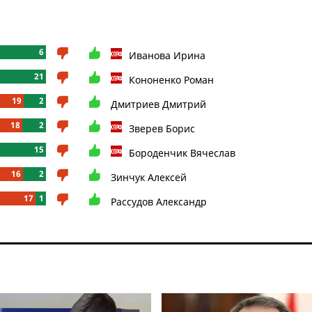
6
Иванова Ирина
21
Кононенко Роман
19
2
Дмитриев Дмитрий
18
2
Зверев Борис
15
Бороденчик Вячеслав
16
2
Зинчук Алексей
17
1
Рассудов Александр