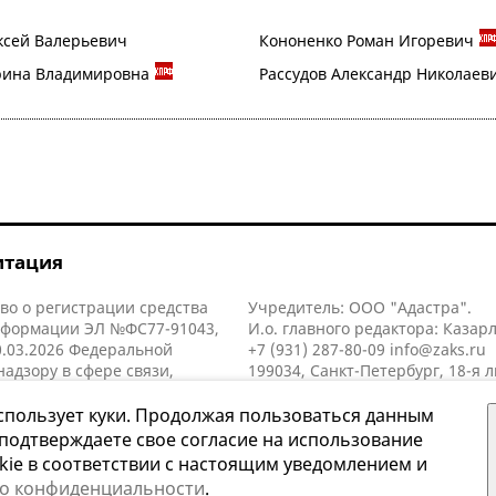
ксей Валерьевич
Кононенко Роман Игоревич
рина Владимировна
Рассудов Александр Николаев
итация
во о регистрации средства
Учредитель: ООО "Адастра".
нформации ЭЛ №ФС77-91043,
И.о. главного редактора: Казар
.03.2026 Федеральной
+7 (931) 287-80-09
info@zaks.ru
надзору в сфере связи,
199034, Санкт-Петербург, 18-я л
нных технологий и массовых
д. 11 литера А, помещ. 3-н, офис
й (Роскомнадзор).
спользует куки. Продолжая пользоваться данным
 подтверждаете свое согласие на использование
kie в соответствии с настоящим уведомлением и
 о конфиденциальности
.