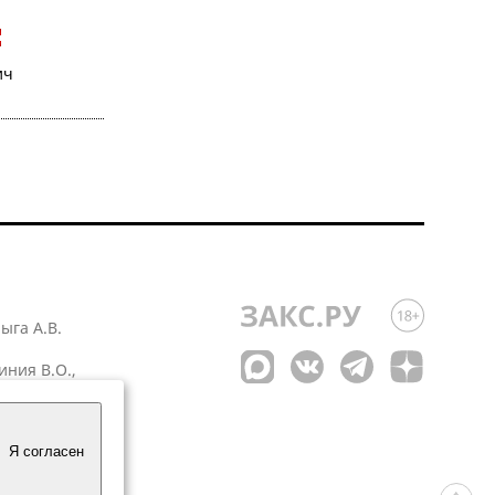
ич
лыга А.В.
иния В.О.,
 1
Я согласен