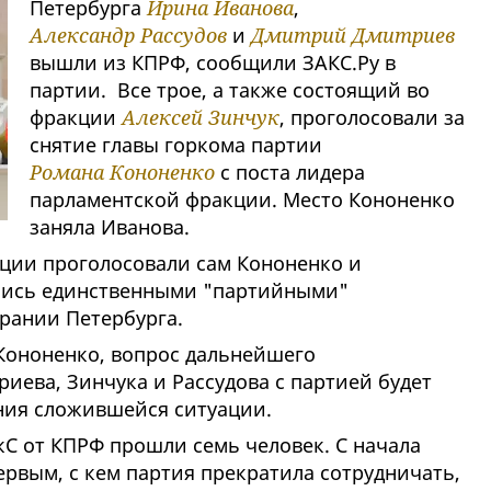
Петербурга
Ирина Иванова
,
Александр Рассудов
и
Дмитрий Дмитриев
вышли из КПРФ, сообщили ЗАКС.Ру в
партии. Все трое, а также состоящий во
фракции
Алексей Зинчук
, проголосовали за
снятие главы горкома партии
Романа Кононенко
с поста лидера
парламентской фракции. Место Кононенко
заняла Иванова.
ции проголосовали сам Кононенко и
ались единственными "партийными"
рании Петербурга.
Кононенко, вопрос дальнейшего
иева, Зинчука и Рассудова с партией будет
ния сложившейся ситуации.
акС от КПРФ прошли семь человек. С начала
рвым, с кем партия прекратила сотрудничать,