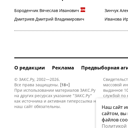
Бороденчик Вячеслав Иванович
Зинчук Але
Дмитриев Дмитрий Владимирович
Иванова И
О редакции
Реклама
Предвыборная аг
© ЗАКС.Ру, 2002—2026.
Свидетельст
Все права защищены.
[18+]
массовой и
При использовании материалов ЗАКС.Ру
выданное 10
на других ресурсах указание "ЗАКС.Ру"
службой по 
как источника и активная
гиперссылка
на
информацио
наш сайт обязательны.
коммуникаци
Наш сайт и
сайтом, вы
файлов coo
Политикой