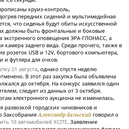
прописаны круиз-контроль,
догрев передних сидений и мультимедийная
ется, что сиденья будут обиты искусственной
ах должны быть фронтальные и боковые
а экстренного оповещения ЭРА-ГЛОНАСС, а
и камера заднего вида. Среди прочего, также в
е розеток USB и 12V, бортового компьютера,
 и футляра для очков.
пку 21 августа
, однако спустя неделю
тменено. В этот раз закупка была объявлена
олжался до октября. На конкурс заявился один
телем, следует из данных от 3 октября.
огам электронного аукциона не изменилась.
я развозкой городских чиновников и
ер Заксобрания
Александр Бельский
говорил о
ить 10 автомобилей XCITE
. Заявление