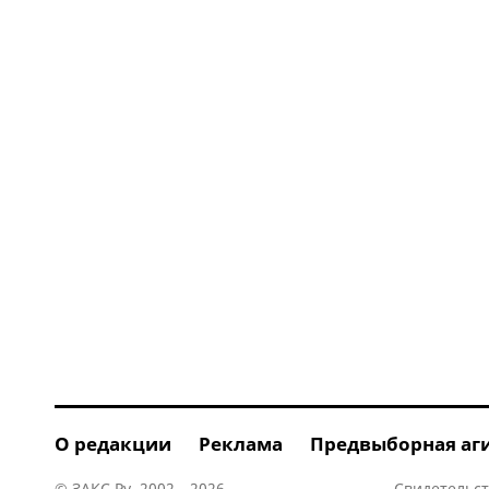
О редакции
Реклама
Предвыборная аг
© ЗАКС.Ру, 2002—2026.
Свидетельст