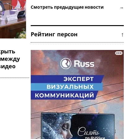
Смотреть предыдущие новости →
Рейтинг персон ↑
крыть
 между
видео