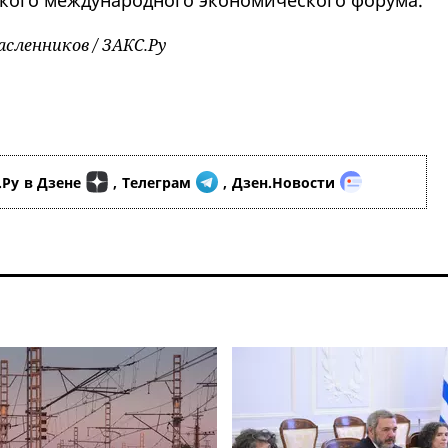
ского международного экономического форума.
сленников / ЗАКС.Ру
.Ру
в Дзене
,
Телеграм
,
Дзен.Новости