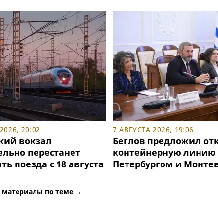
2026, 20:02
7 АВГУСТА 2026, 19:06
кий вокзал
Беглов предложил от
ельно перестанет
контейнерную линию
ь поезда с 18 августа
Петербургом и Монте
е материалы по теме →