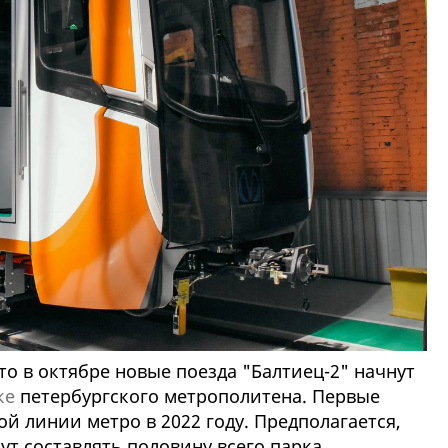
о в октябре новые поезда "Балтиец-2" начнут
ке
петербургского метрополитена. Первые
й линии метро в 2022 году. Предполагается,
дут составлять половину всего парка