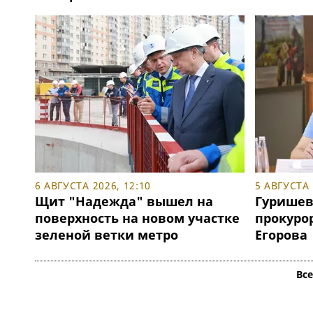
6 АВГУСТА 2026, 12:10
5 АВГУСТА 
Щит "Надежда" вышел на
Гуришев
поверхность на новом участке
прокуро
зеленой ветки метро
Егорова
Вс