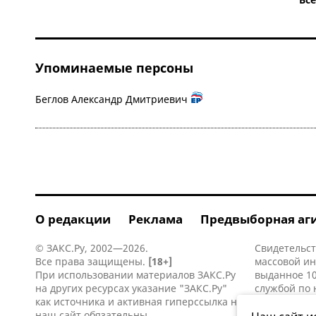
Упоминаемые персоны
Беглов Александр Дмитриевич
О редакции
Реклама
Предвыборная аг
© ЗАКС.Ру, 2002—2026.
Свидетельст
Все права защищены.
[18+]
массовой и
При использовании материалов ЗАКС.Ру
выданное 10
на других ресурсах указание "ЗАКС.Ру"
службой по 
как источника и активная
гиперссылка
на
информацио
наш сайт обязательны.
коммуникаци