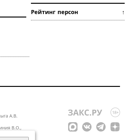
Рейтинг персон ↑
лыга А.В.
иния В.О.,
 1