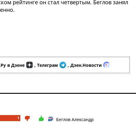
ком рейтинге он стал четвертым. Беглов занял
венно.
.Ру
в Дзене
,
Телеграм
,
Дзен.Новости
1
Беглов Александр