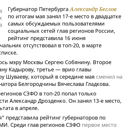
Губернатор Петербурга
Александр Беглов
по итогам мая занял 17-е место в двадцатке
самых обсуждаемых пользователями
социальных сетей глав регионов России,
рейтинг представила 16 июня
альник отсутствовал в топ-20, в марте
писке.
лось мэру Москвы Сергею Собянину. Второе
ану Кадырову, третье — врио главы
ру Шуваеву, который в середине мая
сменил на
натора Белгородчины Вячеслава Гладкова.
регионов СЗФО в топ-20 попал только
ти Александр Дрозденко. Он занял 13-е место,
ьтата в апреле.
" представила рейтинг губернаторов по
МИ. Среди глав регионов СЗФО
первое место