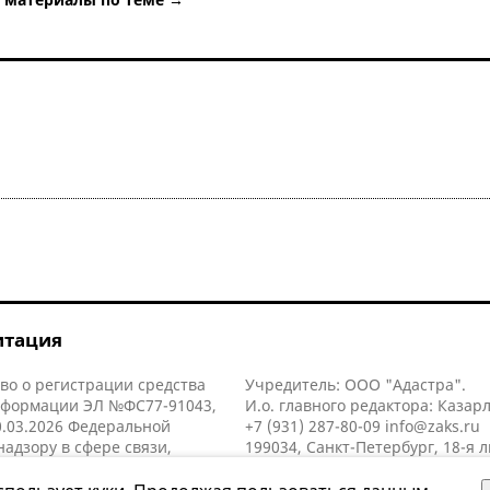
итация
во о регистрации средства
Учредитель: ООО "Адастра".
нформации ЭЛ №ФС77-91043,
И.о. главного редактора: Казар
.03.2026 Федеральной
+7 (931) 287-80-09
info@zaks.ru
надзору в сфере связи,
199034, Санкт-Петербург, 18-я л
нных технологий и массовых
д. 11 литера А, помещ. 3-н, офис
й (Роскомнадзор).