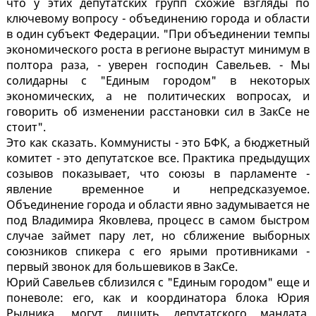
что у этих депутатских групп схожие взгляды по
ключевому вопросу - объединению города и области
в один субъект Федерации. "При объединении темпы
экономического роста в регионе вырастут минимум в
полтора раза, - уверен господин Савельев. - Мы
солидарны с "Единым городом" в некоторых
экономических, а не политических вопросах, и
говорить об изменении расстановки сил в ЗакСе не
стоит".
Это как сказать. Коммунисты - это БФК, а бюджетный
комитет - это депутатское все. Практика предыдущих
созывов показывает, что союзы в парламенте -
явление временное и непредсказуемое.
Объединение города и области явно задумывается не
под Владимира Яковлева, процесс в самом быстром
случае займет пару лет, но сближение выборных
союзников спикера с его ярыми противниками -
первый звонок для большевиков в ЗакСе.
Юрий Савельев сблизился с "Единым городом" еще и
поневоле: его, как и координатора блока Юрия
Рыдника, могут лишить депутатского мандата.