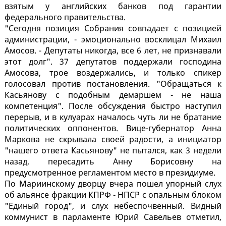
взятым у английских банков под гарантии
федерального правительства.
"Сегодня позиция Собрания совпадает с позицией
администрации, - эмоционально восклицал Михаил
Амосов. - Депутаты никогда, все 6 лет, не признавали
этот долг". 37 депутатов поддержали господина
Амосова, трое воздержались, и только спикер
голосовал против постановления. "Обращаться к
Касьянову с подобным демаршем - не наша
компетенция". После обсуждения быстро наступил
перерыв, и в кулуарах началось чуть ли не братание
политических оппонентов. Вице-губернатор Анна
Маркова не скрывала своей радости, а инициатор
"нашего ответа Касьянову" не пытался, как 3 недели
назад, пересадить Анну Борисовну на
предусмотренное регламентом место в президиуме.
По Мариинскому дворцу вчера пошел упорный слух
об альянсе фракции КПРФ - НПСР с опальным блоком
"Единый город", и слух небеспочвенный. Видный
коммунист в парламенте Юрий Савельев отметил,