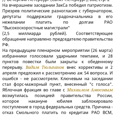
На вчерашнем заседании ЗакСа победил патриотизм.
Презрев политические разногласия с губернатором,
депутаты поддержали градоначальника в его
нежелании платить по долгам РАО
"Высокоскоростные магистрали"
(2,5 миллиарда рублей). Соответствующее
обращение направлено председателю правительства
РФ.
На предыдущем пленарном мероприятии (26 марта)
избранники голосовали ударными темпами, и 28
пунктов повестки были закрыты к обеденному
перерыву.
Вадим Тюльпанов
внес коррективы и 2
апреля предложил к рассмотрению аж 54 вопроса. И
ошибся - не рассмотрели. Ключевым на заседании
стал форс-мажорный пункт, внесенный "с голоса".
Яблочная фракция во главе с
Михаилом Амосовым
возмутилась позицией правительства России,
которое накануне юбилея заблокировало
поступление в город федеральных средств. Причина -
отказ Смольного платить по кредитам РАО ВСМ,