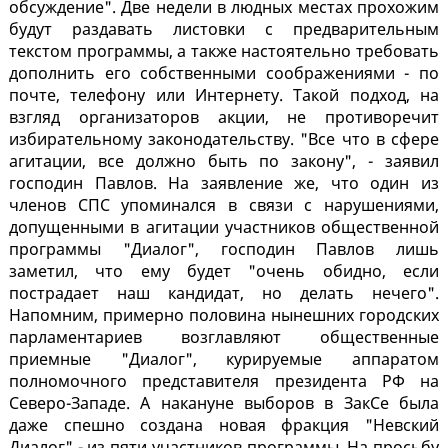
обсуждение". Две недели в людных местах прохожим
будут раздавать листовки с предварительным
текстом программы, а также настоятельно требовать
дополнить его собственными соображениями - по
почте, телефону или Интернету. Такой подход, на
взгляд организаторов акции, не противоречит
избирательному законодательству. "Все что в сфере
агитации, все должно быть по закону", - заявил
господин Павлов. На заявление же, что один из
членов СПС упоминался в связи с нарушениями,
допущенными в агитации участников общественной
программы "Диалог", господин Павлов лишь
заметил, что ему будет "очень обидно, если
пострадает наш кандидат, но делать нечего".
Напомним, примерно половина нынешних городских
парламентариев возглавляют общественные
приемные "Диалог", курируемые аппаратом
полномочного представителя президента РФ на
Северо-Западе. А накануне выборов в ЗакСе была
даже спешно создана новая фракция "Невский
Диалог" - из пяти участников программы. На просьбу