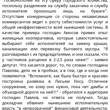
"госмонополии на эту сферу городского хозяйства,
поскольку разделение на службу заказчика и службу
исполнителя произошло лишь на бумаге".
Отсутствие конкуренции со стороны независимых
коммерсантов ведет к росту себестоимости услуг и
общей неэффективности всей нынешней системы. В
качестве примера господин Амосов привел опыт
жилищных кооперативов, которые самостоятельно
выбирают себе исполнителей на замену крыши,
канализации или перевозку бытового мусора. "Я
разговаривал с их председателями, и они сказали, что
у частников расценки в 2-2,5 раза ниже!" - заявил
депутат. Что касается дорог, то, по словам господина
Павлова, дело не в пробках, а в том, где и когда они
появляются. "Вспомните, как была быстро и красиво
построена развязка в Лисьем Носу. Отличное
сооружение, но кому оно нужно, пока нет дамбы и
объездной дороги на ней?!" - обратился к аудитории
господин Павлов, но ответа не получил. Тогда
докладчик обвинил нынешнюю исполнительную
власть "в непрозрачной" финансовой деятельности,