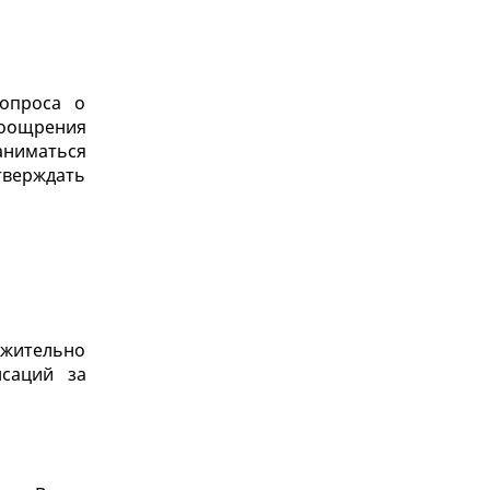
вопроса о
поощрения
аниматься
верждать
ожительно
нсаций за