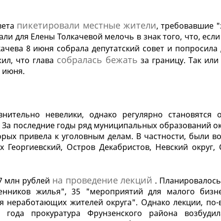
пикетировали местные жители
вета
, требовавшие "
али для Елены Толкачевой мелочь в знак того, что, есл
ачева 8 июня собрала депутатский совет и попросила 
собралась бежать
жил, что глава
за границу. Так или
 июня.
внительно невелики, однако регулярно становятся 
 За последние годы ряд муниципальных образований ок
орых привела к уголовным делам. В частности, были в
 Георгиевский, Остров Декабристов, Невский округ, 
на проведение лекций
17 млн рублей
. Планировалось
енников жилья", 35 "мероприятий для малого бизн
я неработающих жителей округа". Однако лекции, по-
 года прокуратура Фрунзенского района возбудил