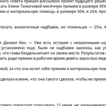
ьного совета пришел рассылкой проект будущего решен
сать Елене Толкачевой месячную премию в размере 30%
мию и материальную помощь в размере 50% и 25% про
ыписать аналогичные надбавки, но поменьше — 25%, 
т Даниил Кен. — Уже есть история с незаконными на
 установлено еще, были ли надбавки законны, как у
, что глава бездельничает на своем месте. Результатов
вать ради премии в рабочее время девять взрослых люд
вой, за что она хочет себе премию и материальную по
сделала в июне, что она такого сделала, чтобы ее прем
овету предстоит голосовать 22 июня, не заканчиваютс