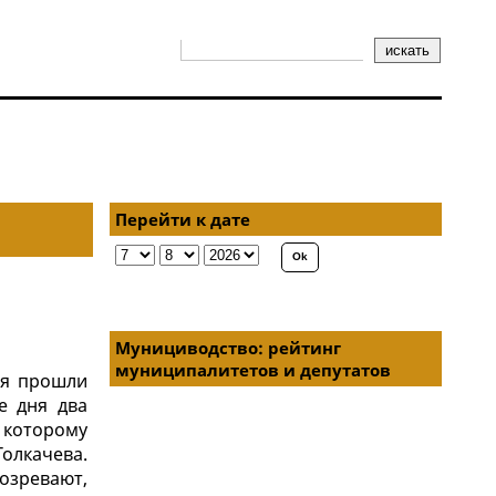
Перейти к дате
Мунициводство: рейтинг
муниципалитетов и депутатов
ая прошли
е дня два
 которому
олкачева.
озревают,