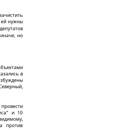
зачистить
и ей нужны
депутатов
 иначе, но
объектами
азались в
озбуждены
Северный,
 провести
еса" и 10
видимому,
а против