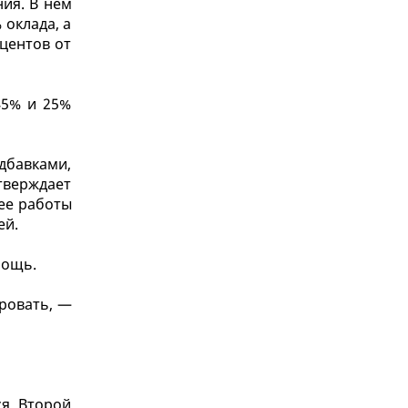
ия. В нем
 оклада, а
центов от
45% и 25%
дбавками,
тверждает
 ее работы
ей.
мощь.
ировать, —
я. Второй