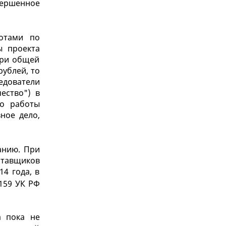
вершенное
отами по
ы проекта
при общей
рублей, то
едователи
ество") в
го работы
ное дело,
анию. При
ставщиков
14 года, в
 159 УК РФ
а пока не