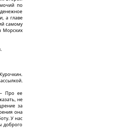
омочий по
, денежное
, а главе
ий самому
в Морских
.
Курочкин.
рассылкой.
 — Про ее
казать, не
щрение за
рения она
оту. У нас
ы доброго