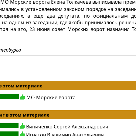
ва МО Морские ворота Елена Толкачева выписывала пре
нимались в установленном законом порядке на заседан
седаниях, а еще два депутата, по официальным д
и на одном из заседаний, где якобы принималось решен
тря на это, 23 июня совет Морских ворот назначил Т
тербурга
в этом материале
МО Морские ворота
г в этом материале
Виниченко Сергей Александрович
Игнатов Владимир Анатольевич