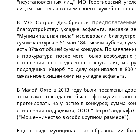
"неустановленных лиц" МО Георгиевский угол
лицом с использованием своего служебного поло
предполагаемы
В МО Остров Декабристов
благоустройству: укладке асфальта, высадке 
"Муниципальная пила" исследовали благоустр
сумме конкурса в 51 млн 184 тысячи рублей, сумм
есть 37% от общей суммы конкурса. По заявлен
и прокуратура, после чего было возбуждено 
отношении неопределенного круга лиц из ру
подрядчика. Ущерб по делу оценивался в 800 
связанное с хищениями на укладке асфальта.
В Малой Охте в 2013 году были посажены дер
этом само техзадание было сформулировано 
претендовать на участие в конкурсе; сумма конт
отношении подрядчика, ООО "ПетроЛандшафтС
("Мошенничество в особо крупном размере").
Еще в ряде муниципальных образований был