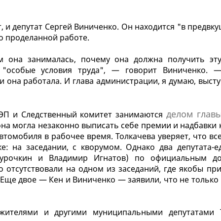
т, и депутат Сергей Виниченко. Он находится "в предвк
о проделанной работе.
ем она занималась, почему она должна получить эт
"особые условия труда", — говорит Виниченко. —
и она работала. И глава администрации, я думаю, выст
делом глав
БЭП и Следственный комитет занимаются
на могла незаконно выписать себе премии и надбавки к
втомобиля в рабочее время. Толкачева уверяет, что вс
: на заседании, с кворумом. Однако два депутата-е
 Курочкин и Владимир Игнатов) по официальным д
о отсутствовали на одном из заседаний, где якобы пр
Еще двое — Кен и Виниченко — заявили, что не только
жителями и другими муниципальными депутатами 