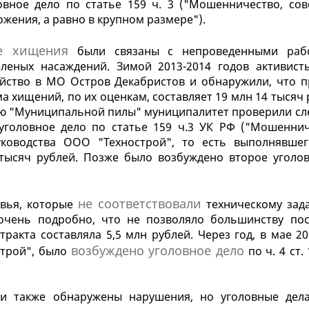
овное дело по статье 159 ч. 3 ("Мошенничество, со
жения, а равно в крупном размере").
е хищения
были связаны с непроведенными раб
зеленых насаждений. Зимой 2013-2014 годов активист
ойство в МО Остров Декабристов и обнаружили, что 
а хищений, по их оценкам, составляет 19 млн 14 тысяч 
ию "Муниципальной пилы" муниципалитет проверили сл
уголовное дело по статье 159 ч.3 УК РФ ("Мошеннич
ководства ООО "Технострой", то есть выполнявше
тысяч рублей. Позже было возбуждено второе уголов
не соответствовали
евья, которые
техническому зад
очень подробно, что не позволяло большинству по
ракта составляла 5,5 млн рублей. Через год, в мае 20
возбуждено уголовное дело
трой", было
по ч. 4 ст.
и также обнаружены нарушения, но уголовные дел