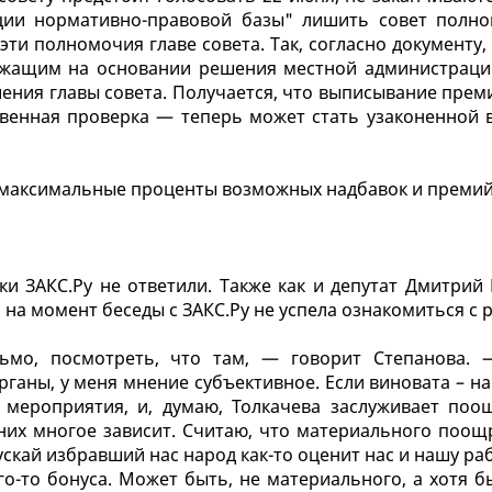
ации нормативно-правовой базы" лишить совет полн
эти полномочия главе совета. Так, согласно документу
жащим на основании решения местной администрации
шения главы совета. Получается, что выписывание прем
ственная проверка — теперь может стать узаконенной 
 максимальные проценты возможных надбавок и премий
ки ЗАКС.Ру не ответили. Также как и депутат Дмитрий 
на момент беседы с ЗАКС.Ру не успела ознакомиться с 
ьмо, посмотреть, что там, — говорит Степанова.
ганы, у меня мнение субъективное. Если виновата – на
мероприятия, и, думаю, Толкачева заслуживает поо
них многое зависит. Считаю, что материального поощ
кай избравший нас народ как-то оценит нас и нашу раб
го-то бонуса. Может быть, не материального, а хотя б