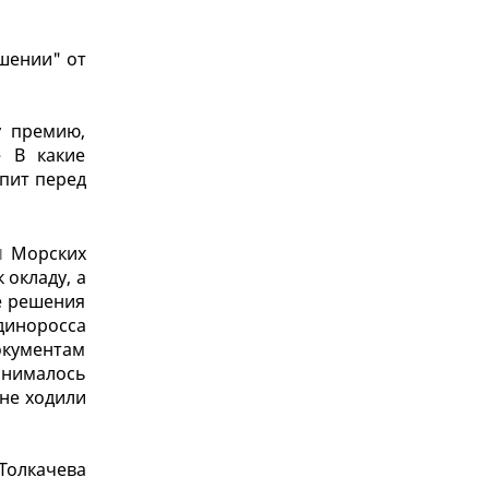
ушении" от
у премию,
 В какие
упит перед
ы
Морских
 окладу, а
е решения
диноросса
окументам
инималось
 не ходили
Толкачева