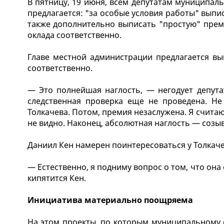
В пятницу, 19 июня, всем депутатам муниципал
предлагается: "за особые условия работы" выпи
также дополнительно выписать "простую" пре
оклада соответственно.
Главе местной администрации предлагается в
соответственно.
— Это полнейшая наглость, — негодует депута
следственная проверка еще не проведена. Не
Толкачева. Потом, премия незаслужена. Я считаю
не видно. Наконец, абсолютная наглость — созы
Даниил Кен намерен поинтересоваться у Толкаче
— Естественно, я подниму вопрос о том, что она 
кипятится Кен.
Инициатива материально поощряема
На этом проекты, по которым муниципальному с