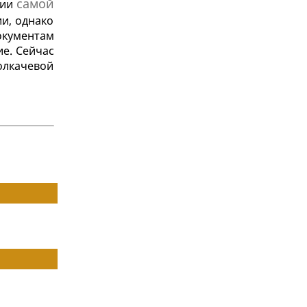
самой
мии
ии, однако
окументам
ие. Сейчас
олкачевой