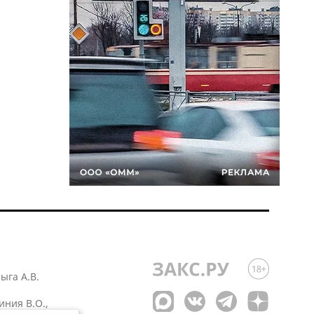
лыга А.В.
иния В.О.,