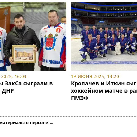
2025, 16:03
19 ИЮНЯ 2025, 13:20
ы ЗакСа сыграли в
Кропачев и Иткин сыг
в ДНР
хоккейном матче в р
ПМЭФ
 материалы о персоне →