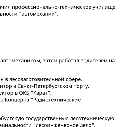
ончил профессионально-техническое училище
ьности "автомеханик".
у автомехаником, затем работал водителем на
ль в лесозаготовительной сфере.
едитор в Санкт-Петербургском порту.
уктор в ОКБ "Карат".
дела Концерна "Радиотехнические
ербургскую государственную лесотехническую
пециальности "лесоинженерное дело".