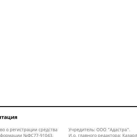
итация
во о регистрации средства
Учредитель: ООО "Адастра".
нформации №ФС77-91043,
И.о. главного редактора: Казар