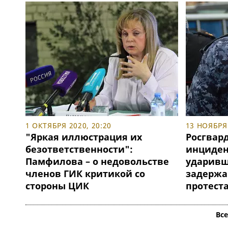
1 ОКТЯБРЯ 2020, 20:20
13 НОЯБРЯ 
"Яркая иллюстрация их
Росгвард
безответственности":
инциден
Памфилова – о недовольстве
ударивш
членов ГИК критикой со
задержа
стороны ЦИК
протест
Вс