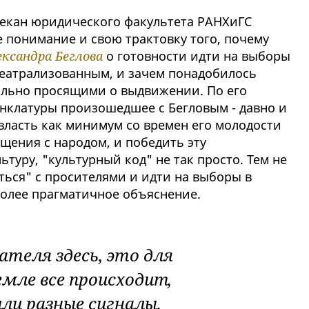
 декан юридического факультета РАНХиГС
 понимание и свою трактовку того, почему
ксандра Беглова
о готовности идти на выборы
театрализованным, и зачем понадобилось
ально просящими о выдвижении. По его
енклатуры произошедшее с Бегловым - давно и
власть как минимум со времен его молодости
щения с народом, и победить эту
туру, "культурный код" не так просто. Тем не
ться" с просителями и идти на выборы в
олее прагматичное объяснение.
ателя здесь, это для
емле все происходит,
и разные сигналы,