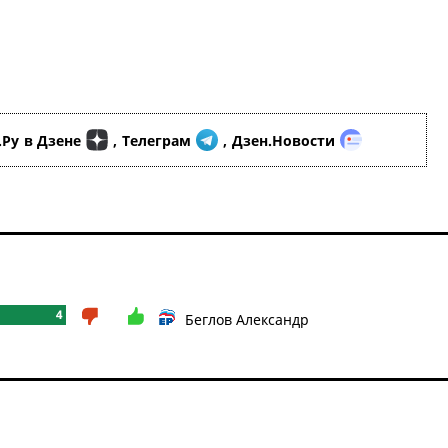
.Ру
в Дзене
,
Телеграм
,
Дзен.Новости
4
Беглов Александр