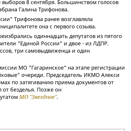
 выборов 8 сентября. Большинством голосов
збрана Галина Трифонова.
сии" Трифонова ранее возглавляла
муниципалитете она с первого созыва.
ереизбрались одиннадцать депутатов из пятого
вители "Единой России" и двое - из ЛДПР.
ссов, три самовыдвиженца и один
иссии МО "Гагаринское" на этапе регистрации
йковые" очереди. Председатель ИКМО Алекси
емах по затягиванию приема документов от
л от безделья. Позже он
утатом
МО "Звездное"
.