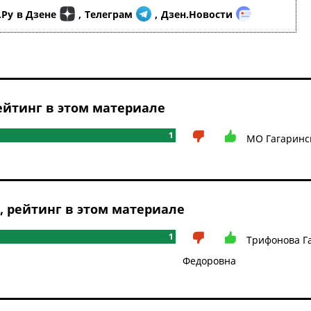
.Ру
в Дзене
,
Телеграм
,
Дзен.Новости
йтинг в этом материале
1
МО Гагаринс
рейтинг в этом материале
1
Трифонова Г
Федоровна