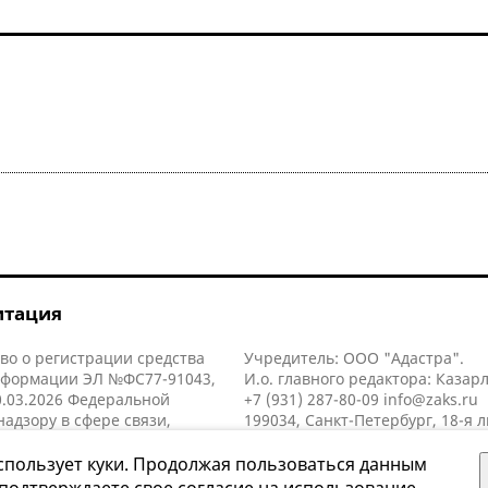
итация
во о регистрации средства
Учредитель: ООО "Адастра".
нформации ЭЛ №ФС77-91043,
И.о. главного редактора: Казар
.03.2026 Федеральной
+7 (931) 287-80-09
info@zaks.ru
надзору в сфере связи,
199034, Санкт-Петербург, 18-я л
нных технологий и массовых
д. 11 литера А, помещ. 3-н, офис
й (Роскомнадзор).
спользует куки. Продолжая пользоваться данным