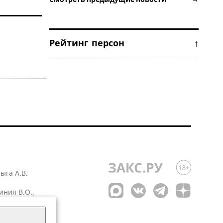
Рейтинг персон ↑
лыга А.В.
иния В.О.,
 1