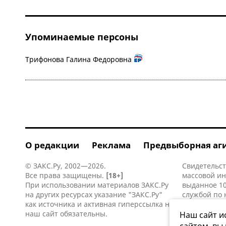
Упоминаемые персоны
Трифонова Галина Федоровна
О редакции
Реклама
Предвыборная аг
© ЗАКС.Ру, 2002—2026.
Свидетельст
Все права защищены.
[18+]
массовой и
При использовании материалов ЗАКС.Ру
выданное 10
на других ресурсах указание "ЗАКС.Ру"
службой по 
как источника и активная
гиперссылка
на
информацио
наш сайт обязательны.
коммуникаци
Наш сайт и