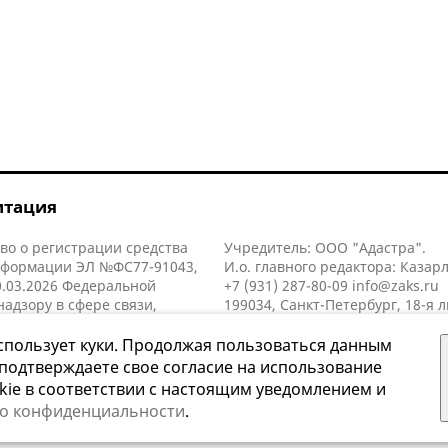
итация
во о регистрации средства
Учредитель: ООО "Адастра".
нформации ЭЛ №ФС77-91043,
И.о. главного редактора: Казар
.03.2026 Федеральной
+7 (931) 287-80-09
info@zaks.ru
надзору в сфере связи,
199034, Санкт-Петербург, 18-я л
нных технологий и массовых
д. 11 литера А, помещ. 3-н, офис
й (Роскомнадзор).
спользует куки. Продолжая пользоваться данным
 подтверждаете свое согласие на использование
kie в соответствии с настоящим уведомлением и
 о конфиденциальности
.