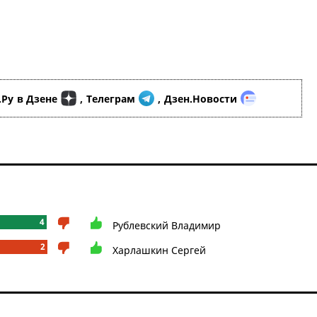
.Ру
в Дзене
,
Телеграм
,
Дзен.Новости
4
Рублевский Владимир
2
Харлашкин Сергей