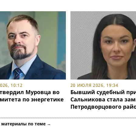
26, 10:12
20 ИЮЛЯ 2026, 19:34
утвердил Муровца во
Бывший судебный при
омитета по энергетике
Сальникова стала за
Петродворцового рай
е материалы по теме →