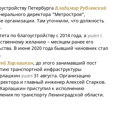
оустройству Петербурга
Владимир Рублевский
енерального директора "Метростроя",
е организации. Там уточнили, что должность
.
ета по благоустройству с 2014 года, а
ушел с
бственному желанию – месяцем ранее его
ьства. В июне 2020 года бывший чиновник стал
.
гей Харлашкин
, до этого занимавший пост
итию транспортной инфраструктуры
Харлашкин
ушел
31 августа. Организацию
иректора и главный инженер Алексей Старков.
о Харлашкин приступил к исполнению
ления по транспорту Ленинградской области.