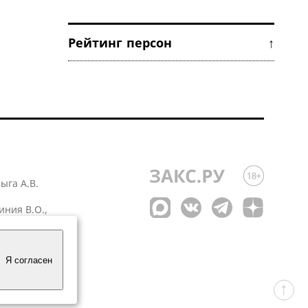
Рейтинг персон ↑
лыга А.В.
иния В.О.,
 1
Я согласен