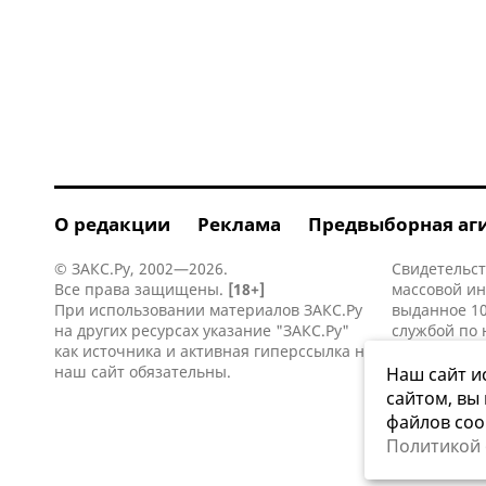
О редакции
Реклама
Предвыборная аг
© ЗАКС.Ру, 2002—2026.
Свидетельст
Все права защищены.
[18+]
массовой и
При использовании материалов ЗАКС.Ру
выданное 10
на других ресурсах указание "ЗАКС.Ру"
службой по 
как источника и активная
гиперссылка
на
информацио
наш сайт обязательны.
коммуникаци
Наш сайт и
сайтом, вы
файлов coo
Политикой