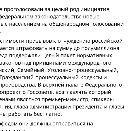
 проголосовали за целый ряд инициатив,
федеральном законодательстве новые
тые населением на общенародном голосовании
.
пустимости призывов к отчуждению российской
гается штрафовать на сумму до полумиллиона
феда поддержали целый пакет нормативных
 законов над принципами международного
ский, Семейный, Уголовно-процессуальный,
Гражданский процессуальный кодексы и
производства. В верхней палате Федерального
проект о Госсовете, возглавлять который
ленами являться премьер-министр, спикеры
ания, глава администрации президента и главы
ны работать бесплатно.
вфедом они должны отправиться на
резиденту.