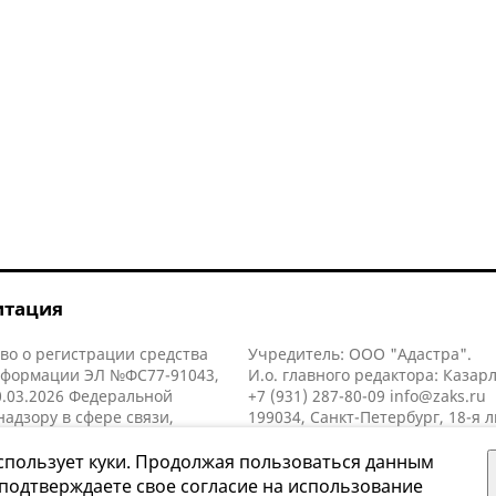
итация
во о регистрации средства
Учредитель: ООО "Адастра".
нформации ЭЛ №ФС77-91043,
И.о. главного редактора: Казар
.03.2026 Федеральной
+7 (931) 287-80-09
info@zaks.ru
надзору в сфере связи,
199034, Санкт-Петербург, 18-я л
нных технологий и массовых
д. 11 литера А, помещ. 3-н, офис
й (Роскомнадзор).
спользует куки. Продолжая пользоваться данным
 подтверждаете свое согласие на использование