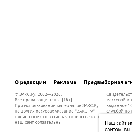
О редакции
Реклама
Предвыборная аг
© ЗАКС.Ру, 2002—2026.
Свидетельст
Все права защищены.
[18+]
массовой и
При использовании материалов ЗАКС.Ру
выданное 10
на других ресурсах указание "ЗАКС.Ру"
службой по 
как источника и активная
гиперссылка
на
информацио
наш сайт обязательны.
коммуникаци
Наш сайт и
сайтом, вы