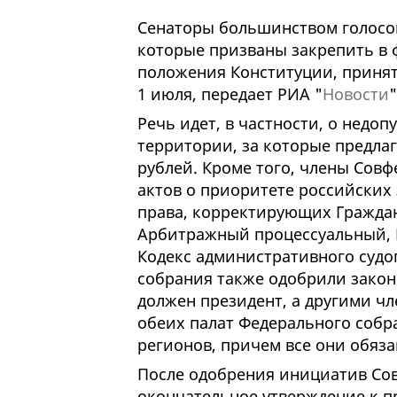
Сенаторы большинством голосов
которые призваны закрепить в 
положения Конституции, приня
1 июля, передает РИА "
Новости
"
Речь идет, в частности, о недо
территории, за которые предла
рублей. Кроме того, члены Сов
актов о приоритете российских
права, корректирующих Граждан
Арбитражный процессуальный, 
Кодекс административного судо
собрания также одобрили законо
должен президент, а другими ч
обеих палат Федерального собр
регионов, причем все они обяза
После одобрения инициатив Со
окончательное утверждение к п