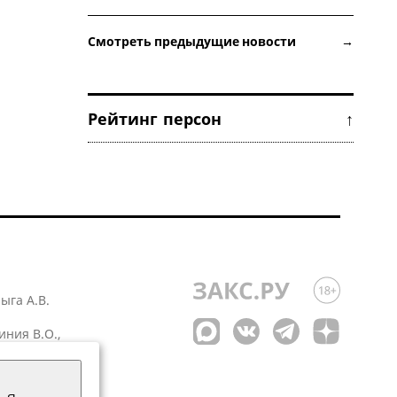
Смотреть предыдущие новости →
Рейтинг персон ↑
лыга А.В.
иния В.О.,
 1