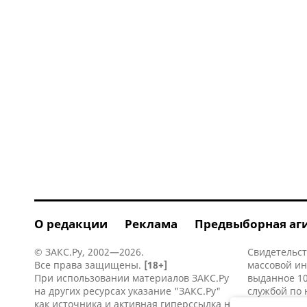
О редакции
Реклама
Предвыборная аг
© ЗАКС.Ру, 2002—2026.
Свидетельст
Все права защищены.
[18+]
массовой и
При использовании материалов ЗАКС.Ру
выданное 10
на других ресурсах указание "ЗАКС.Ру"
службой по 
как источника и активная
гиперссылка
на
информацио