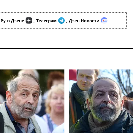
.Ру
в Дзене
,
Телеграм
,
Дзен.Новости