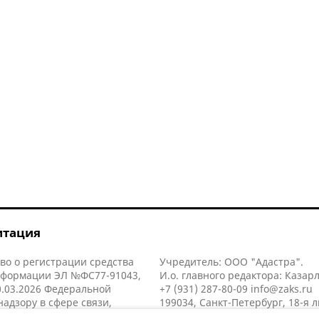
итация
во о регистрации средства
Учредитель: ООО "Адастра".
нформации ЭЛ №ФС77-91043,
И.о. главного редактора: Казар
.03.2026 Федеральной
+7 (931) 287-80-09
info@zaks.ru
надзору в сфере связи,
199034, Санкт-Петербург, 18-я л
нных технологий и массовых
д. 11 литера А, помещ. 3-н, офис