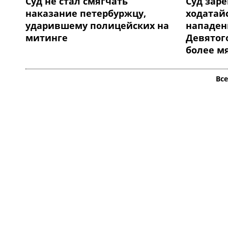
Суд не стал смягчать
Суд зар
наказание петербуржцу,
ходатай
ударившему полицейских на
нападен
митинге
Девятого
более м
Вс