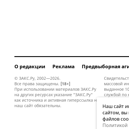
О редакции
Реклама
Предвыборная аг
© ЗАКС.Ру, 2002—2026.
Свидетельст
Все права защищены.
[18+]
массовой и
При использовании материалов ЗАКС.Ру
выданное 10
на других ресурсах указание "ЗАКС.Ру"
службой по 
как источника и активная
гиперссылка
на
информацио
наш сайт обязательны.
коммуникаци
Наш сайт и
сайтом, вы
файлов coo
Политикой