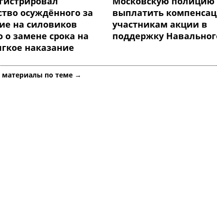
егистрировал
Московскую полицию 
ство осуждённого за
выплатить компенса
ие на силовиков
участникам акции в
 о замене срока на
поддержку Навальног
ягкое наказание
е материалы по теме →