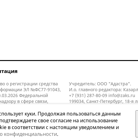
итация
во о регистрации средства
Учредитель: ООО "Адастра".
нформации ЭЛ №ФС77-91043,
И.о. главного редактора: Казар
.03.2026 Федеральной
+7 (931) 287-80-09
info@zaks.ru
надзору в сфере связи,
199034, Санкт-Петербург, 18-я л
нных технологий и массовых
д. 11 литера А, помещ. 3-н, офис
й (Роскомнадзор).
спользует куки. Продолжая пользоваться данным
 подтверждаете свое согласие на использование
kie в соответствии с настоящим уведомлением и
 о конфиденциальности
.