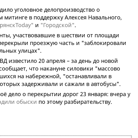
дило уголовное делопроизводство о
м митинге в поддержку Алексея Навального,
рянскToday"
и
"Городской"
.
анты, участвовавшие в шествии от площади
 перекрыли проезжую часть и "заблокировали
льных улицах".
Д известило 20 апреля – за день до новой
сообщает, что накануне силовики "массово
шихся на набережной, "останавливали в
оторых задерживали и сажали в автобусы".
оё дело о перекрытии дорог 23 января: вчера у
одили обыски
по этому разбирательству.