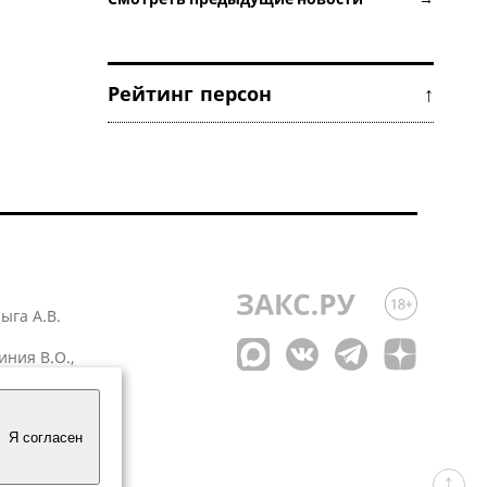
Рейтинг персон ↑
лыга А.В.
иния В.О.,
 1
Я согласен