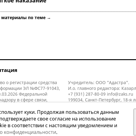
ягкое наказание
е материалы по теме →
итация
во о регистрации средства
Учредитель: ООО "Адастра".
нформации ЭЛ №ФС77-91043,
И.о. главного редактора: Казар
.03.2026 Федеральной
+7 (931) 287-80-09
info@zaks.ru
надзору в сфере связи,
199034, Санкт-Петербург, 18-я л
нных технологий и массовых
д. 11 литера А, помещ. 3-н, офис
й (Роскомнадзор).
спользует куки. Продолжая пользоваться данным
 подтверждаете свое согласие на использование
kie в соответствии с настоящим уведомлением и
 о конфиденциальности
.