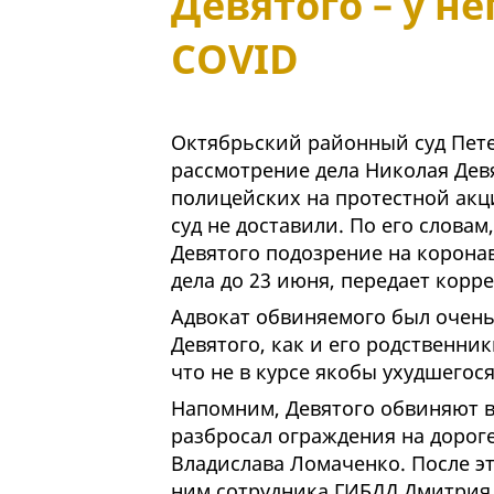
Девятого – у н
COVID
Октябрьский районный суд Пет
рассмотрение дела Николая Дев
полицейских на протестной акци
суд не доставили. По его словам
Девятого подозрение на корона
дела до 23 июня, передает корр
Адвокат обвиняемого был очень
Девятого, как и его родственни
что не в курсе якобы ухудшегос
Напомним, Девятого обвиняют в 
разбросал ограждения на дороге
Владислава Ломаченко. После э
ним сотрудника ГИБДД Дмитрия 