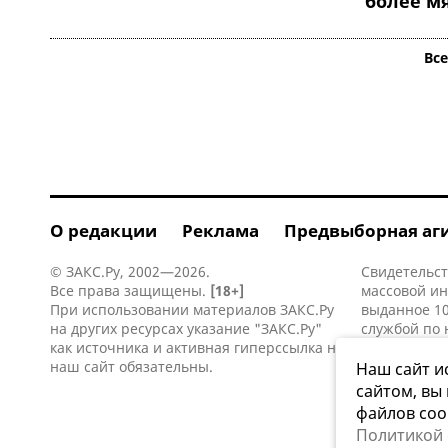
более м
Вс
О редакции
Реклама
Предвыборная аг
© ЗАКС.Ру, 2002—2026.
Свидетельст
Все права защищены.
[18+]
массовой и
При использовании материалов ЗАКС.Ру
выданное 10
на других ресурсах указание "ЗАКС.Ру"
службой по 
как источника и активная
гиперссылка
на
информацио
наш сайт обязательны.
коммуникаци
Наш сайт и
сайтом, вы
файлов coo
Политикой