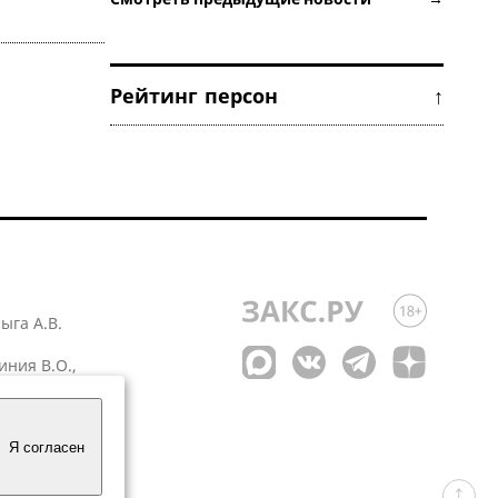
Рейтинг персон ↑
лыга А.В.
иния В.О.,
 1
Я согласен