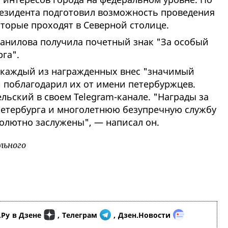
резидента подготовил возможность проведения
торые проходят в Северной столице.
Манилова получила почетный знак "За особый
га".
о каждый из награжденных внес "значимый
и поблагодарил их от имени петербуржцев.
льский в своем Telegram-канале. "Награды за
етербурга и многолетнюю безупречную службу
лютно заслужены", — написал он.
льного
.Ру
в Дзене
,
Телеграм
,
Дзен.Новости