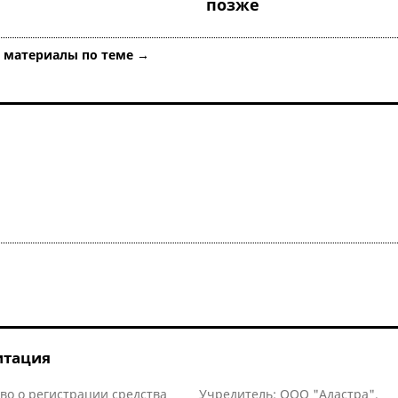
позже
е материалы по теме →
итация
во о регистрации средства
Учредитель: ООО "Адастра".