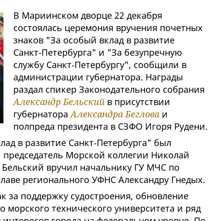
В Мариинском дворце 22 декабря
состоялась церемония вручения почетных
знаков "За особый вклад в развитие
Санкт‑Петербурга" и "За безупречную
службу Санкт‑Петербургу", сообщили в
администрации губернатора. Награды
раздал спикер Законодательного собрания
Александр Бельский
в присутствии
губернатора
Александра Беглова
и
полпреда президента в СЗФО Игоря Рудени.
лад в развитие Санкт‑Петербурга" был
, председатель Морской коллегии Николай
 Бельский вручил начальнику ГУ МЧС по
главе регионального УФНС Александру Гнедых.
к за поддержку судостроения, обновление
о морского технического университета и ряд
 интересов города на федеральном уровне. По