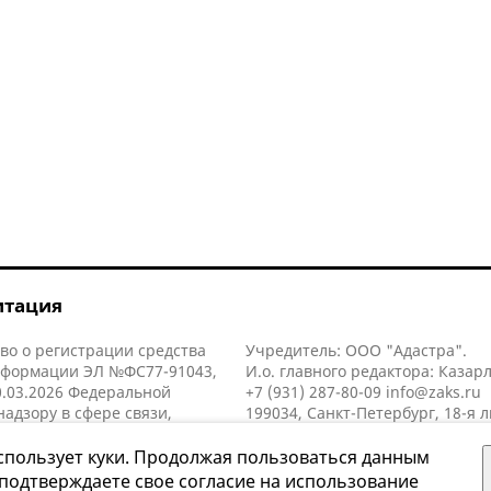
итация
во о регистрации средства
Учредитель: ООО "Адастра".
нформации ЭЛ №ФС77-91043,
И.о. главного редактора: Казар
.03.2026 Федеральной
+7 (931) 287-80-09
info@zaks.ru
надзору в сфере связи,
199034, Санкт-Петербург, 18-я л
нных технологий и массовых
д. 11 литера А, помещ. 3-н, офис
й (Роскомнадзор).
спользует куки. Продолжая пользоваться данным
 подтверждаете свое согласие на использование