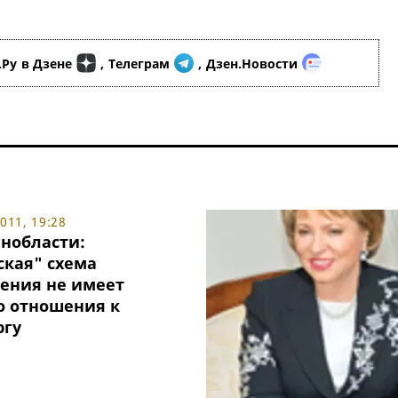
.Ру
в Дзене
,
Телеграм
,
Дзен.Новости
11, 19:28
енобласти:
ская" схема
ения не имеет
о отношения к
ргу