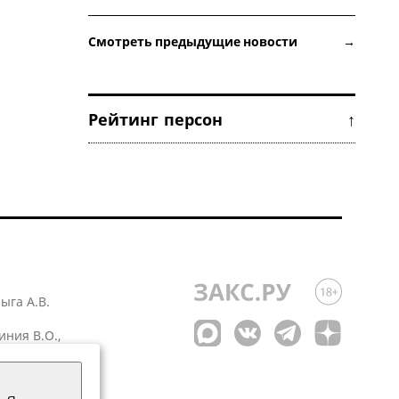
Смотреть предыдущие новости →
Рейтинг персон ↑
лыга А.В.
иния В.О.,
 1