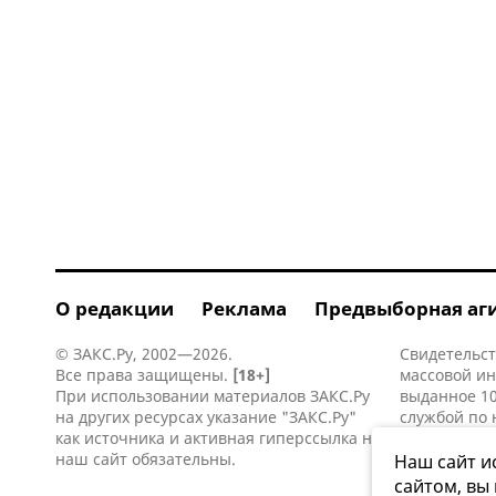
О редакции
Реклама
Предвыборная аг
© ЗАКС.Ру, 2002—2026.
Свидетельст
Все права защищены.
[18+]
массовой и
При использовании материалов ЗАКС.Ру
выданное 10
на других ресурсах указание "ЗАКС.Ру"
службой по 
как источника и активная
гиперссылка
на
информацио
наш сайт обязательны.
коммуникаци
Наш сайт и
сайтом, вы