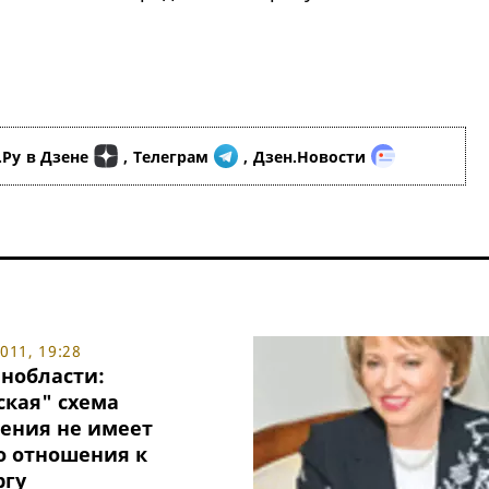
.Ру
в Дзене
,
Телеграм
,
Дзен.Новости
11, 19:28
енобласти:
ская" схема
ения не имеет
о отношения к
ргу