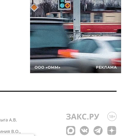
лыга А.В.
иния В.О.,