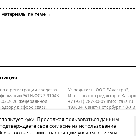
е материалы по теме →
итация
во о регистрации средства
Учредитель: ООО "Адастра".
нформации ЭЛ №ФС77-91043,
И.о. главного редактора: Казар
.03.2026 Федеральной
+7 (931) 287-80-09
info@zaks.ru
надзору в сфере связи,
199034, Санкт-Петербург, 18-я л
нных технологий и массовых
д. 11 литера А, помещ. 3-н, офис
й (Роскомнадзор).
спользует куки. Продолжая пользоваться данным
 подтверждаете свое согласие на использование
kie в соответствии с настоящим уведомлением и