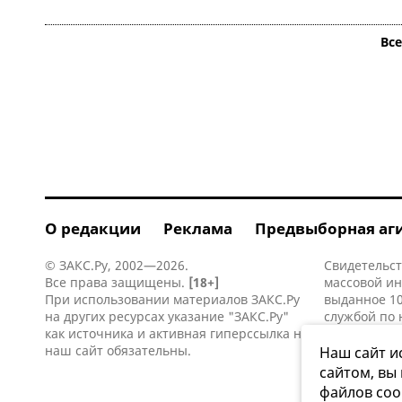
Вс
О редакции
Реклама
Предвыборная аг
© ЗАКС.Ру, 2002—2026.
Свидетельст
Все права защищены.
[18+]
массовой и
При использовании материалов ЗАКС.Ру
выданное 10
на других ресурсах указание "ЗАКС.Ру"
службой по 
как источника и активная
гиперссылка
на
информацио
наш сайт обязательны.
коммуникаци
Наш сайт и
сайтом, вы
файлов coo