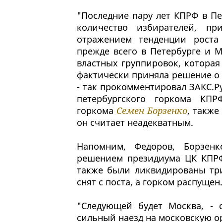
"Последние пару лет КПРФ в П
количество избирателей, п
отражением тенденции роста
прежде всего в Петербурге и М
властных группировок, которая
фактически приняла решение о
- так прокомментировал ЗАКС.Р
петербургского горкома КПР
горкома
Семен Борзенко
, такж
он считает неадекватным.
Напомним, Федоров, Борзе
решением президиума ЦК КПРФ
также были ликвидированы тр
снят с поста, а горком распущен
"Следующей будет Москва, - с
сильный наезд на московскую ор