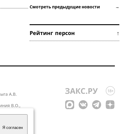
Смотреть предыдущие новости →
Рейтинг персон ↑
лыга А.В.
иния В.О.,
 1
Я согласен