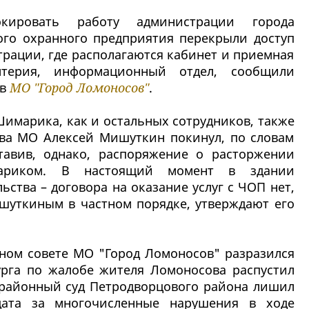
кировать работу администрации города
ого охранного предприятия перекрыли доступ
трации, где располагаются кабинет и приемная
лтерия, информационный отдел, сообщили
ов
МО "Город Ломоносов"
.
имарика, как и остальных сотрудников, также
лава МО Алексей Мишуткин покинул, по словам
тавив, однако, распоряжение о расторжении
ариком. В настоящий момент в здании
ства – договора на оказание услуг с ЧОП нет,
шуткиным в частном порядке, утверждают его
ном совете МО "Город Ломоносов" разразился
бурга по жалобе жителя Ломоносова распустил
 районный суд Петродворцового района лишил
дата за многочисленные нарушения в ходе