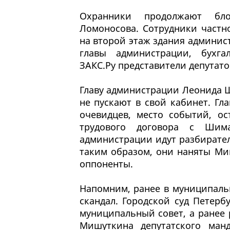
Охранники продолжают бло
Ломоносова. Сотрудники частн
на второй этаж здания админис
главы администрации, бухга
ЗАКС.Ру представители депутат
Главу администрации Леонида Ш
не пускают в свой кабинет. Г
очевидцев, место событий, ос
трудового договора с Шим
администрации идут разбиратель
таким образом, они наняты Ми
оппоненты.
Напомним, ранее в муниципаль
скандал. Городской суд Петер
муниципальный совет, а ранее
Мишуткина депутатского ман