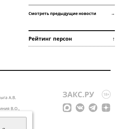
Смотреть предыдущие новости →
Рейтинг персон ↑
лыга А.В.
иния В.О.,
 1