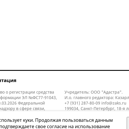
итация
во о регистрации средства
Учредитель: ООО "Адастра".
нформации ЭЛ №ФС77-91043,
И.о. главного редактора: Казар
.03.2026 Федеральной
+7 (931) 287-80-09
info@zaks.ru
надзору в сфере связи,
199034, Санкт-Петербург, 18-я л
нных технологий и массовых
д. 11 литера А, помещ. 3-н, офис
й (Роскомнадзор).
спользует куки. Продолжая пользоваться данным
 подтверждаете свое согласие на использование