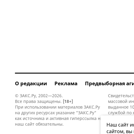
О редакции
Реклама
Предвыборная аг
© ЗАКС.Ру, 2002—2026.
Свидетельст
Все права защищены.
[18+]
массовой и
При использовании материалов ЗАКС.Ру
выданное 10
на других ресурсах указание "ЗАКС.Ру"
службой по 
как источника и активная
гиперссылка
на
информацио
наш сайт обязательны.
коммуникаци
Наш сайт и
сайтом, вы