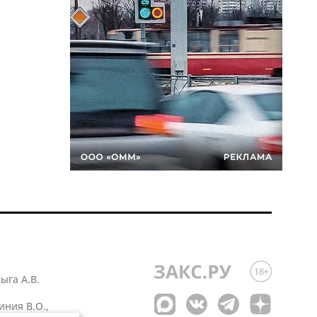
лыга А.В.
иния В.О.,