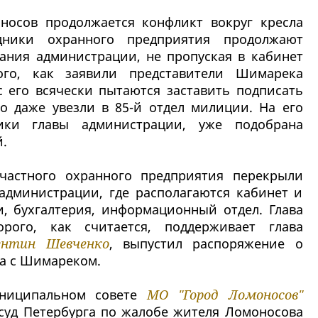
носов продолжается конфликт вокруг кресла
дники охранного предприятия продолжают
дания администрации, не пропуская в кабинет
го, как заявили представители Шимарека
с его всячески пытаются заставить подписать
го даже увезли в 85-й отдел милиции. На его
ики главы администрации, уже подобрана
.
частного охранного предприятия перекрыли
 администрации, где располагаются кабинет и
, бухгалтерия, информационный отдел. Глава
ого, как считается, поддерживает глава
ентин Шевченко
, выпустил распоряжение о
а с Шимареком.
униципальном совете
МО "Город Ломоносов"
 суд Петербурга по жалобе жителя Ломоносова