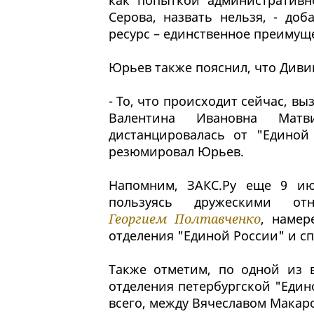
как попыткой административн
Серова, назвать нельзя, - до
ресурс – единственное преимуще
Юрьев также пояснил, что Дивин
- То, что происходит сейчас, в
Валентина Ивановна Матв
дистанцировалась от "Единой 
резюмировал Юрьев.
Напомним, ЗАКС.Ру еще 9 ию
пользуясь дружескими от
Георгием Полтавченко
, наме
отделения "Единой России" и с
Также отметим, по одной из в
отделения петербургской "Един
всего, между Вячеславом Мака