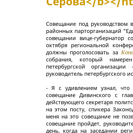
Серова</b></h
Совещание под руководством 
районных парторганизаций "Ед
совещании вице-губернатор с
октября региональной конфе
должны проголосовать за
Кон
собрания, который намерен
петербургской организации 
руководитель петербургского и
- Я с удивлением узнал, что
совещание Дивинского с гла
действующего секретаря полит
на этом посту, спикера Закон
меня на это совещание не позв
совещание пройдет, руководит
день, когда на заседании рег