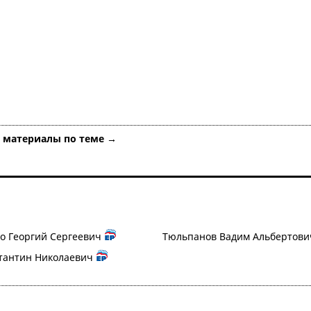
е материалы по теме →
о Георгий Сергеевич
Тюльпанов Вадим Альбертови
тантин Николаевич