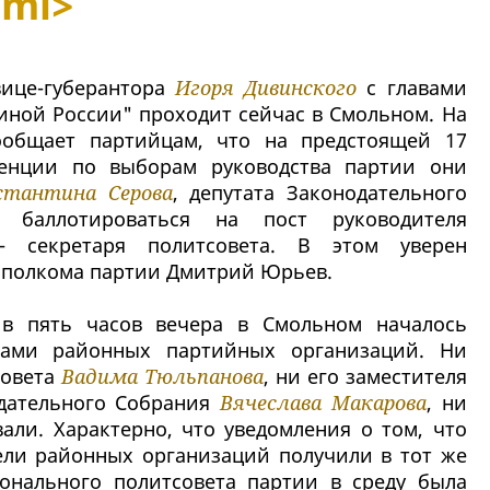
tml>
вице-губерантора
Игоря Дивинского
с главами
иной России" проходит сейчас в Смольном. На
ообщает партийцам, что на предстоящей 17
ренции по выборам руководства партии они
стантина Серова
, депутата Законодательного
 баллотироваться на пост руководителя
– секретаря политсовета. В этом уверен
сполкома партии Дмитрий Юрьев.
 в пять часов вечера в Смольном началось
вами районных партийных организаций. Ни
совета
Вадима Тюльпанова
, ни его заместителя
одательного Собрания
Вячеслава Макарова
, ни
али. Характерно, что уведомления о том, что
ели районных организаций получили в тот же
ионального политсовета партии в среду была