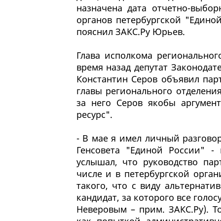
назначена дата отчетно-выбо
органов петербургской "Единой
пояснил ЗАКС.Ру Юрьев.
Глава исполкома региональног
время назад депутат Законодат
Константин Серов объявил пар
главы регионального отделени
за него Серов якобы аргумен
ресурс".
- В мае я имел личный разгово
Генсовета "Единой России" - 
услышал, что руководство пар
числе и в петербургской орга
такого, что с виду альтернати
кандидат, за которого все голос
Неверовым – прим. ЗАКС.Ру). Т