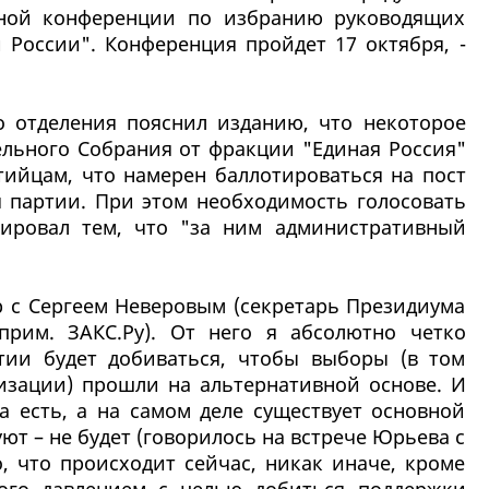
рной конференции по избранию руководящих
 России". Конференция пройдет 17 октября, -
о отделения пояснил изданию, что некоторое
ельного Собрания от фракции "Единая Россия"
тийцам, что намерен баллотироваться на пост
я партии. При этом необходимость голосовать
тировал тем, что "за ним административный
р с Сергеем Неверовым (секретарь Президиума
прим. ЗАКС.Ру). От него я абсолютно четко
тии будет добиваться, чтобы выборы (в том
низации) прошли на альтернативной основе. И
ва есть, а на самом деле существует основной
уют – не будет (говорилось на встрече Юрьева с
о, что происходит сейчас, никак иначе, кроме