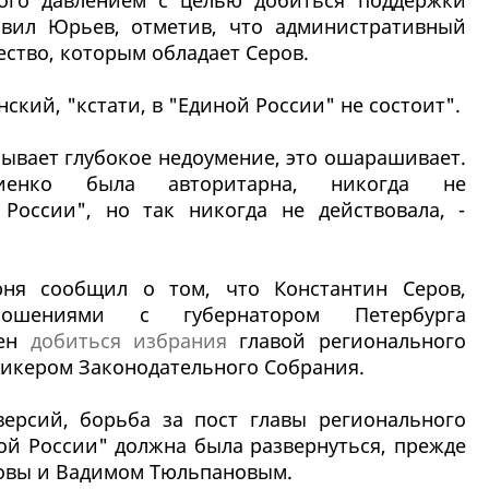
ого давлением с целью добиться поддержки
бавил Юрьев, отметив, что административный
ство, которым обладает Серов.
ский, "кстати, в "Единой России" не состоит".
ызывает глубокое недоумение, это ошарашивает.
иенко была авторитарна, никогда не
России", но так никогда не действовала, -
ня сообщил о том, что Константин Серов,
ношениями с губернатором Петербурга
рен
добиться избрания
главой регионального
пикером Законодательного Собрания.
ерсий, борьба за пост главы регионального
ой России" должна была развернуться, прежде
ровы и Вадимом Тюльпановым.