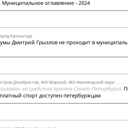
.
Муниципальное оглавление - 2024
ород Кронштадт
думы Дмитрий Грызлов не проходит в муниципал
стров Декабристов, МО Морской, МО Финляндский округ
. . .
лизован на средства гранта Санкт-Петербурга.
П
сплатный спорт доступен петербуржцам