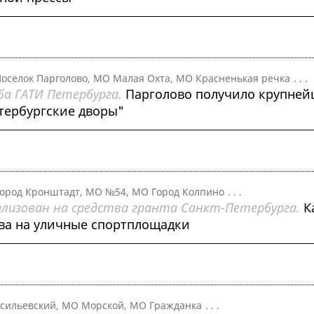
оселок Парголово, МО Малая Охта, МО Красненькая речка
. . .
ба ГАТИ Петербурга.
Парголово получило крупне
тербургские дворы"
ород Кронштадт, МО №54, МО Город Колпино
. . .
лизован на средства гранта Санкт-Петербурга.
К
ва на уличные спортплощадки
сильевский, МО Морской, МО Гражданка
. . .