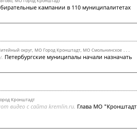
втово, МО Город Кронштадт
бирательные кампании в 110 муниципалитетах
итейный округ, МО Город Кронштадт, МО Смольнинское
. . .
.
Петербургские муниципалы начали назначать
ород Кронштадт
т видео с сайта kremlin.ru.
Глава МО "Кронштадт