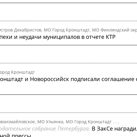
стров Декабристов, МО Город Кронштадт, МО Финляндский ок
пехи и неудачи муниципалов в отчете КТР
ород Кронштадт
онштадт и Новороссийск подписали соглашение 
воизмайловское, МО Ульянка, МО Город Кронштадт
. . .
одательное собрание Петербурга.
В ЗакСе награди
ной прессы